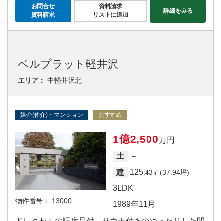
お問合せ
資料請求
詳細をみる
資料請求
リストに追加
ベルプラット軽井沢
エリア：
中軽井沢北
媒介(仲介)・マンション
おすすめ
1億2,500
万円
－
土
125
建
.43㎡(37.94坪)
3LDK
物件番号：
13000
1989年11月
ドレクセルの調度品付、サウナ付きのゆったりした間