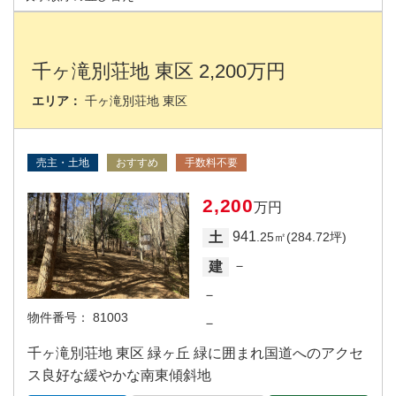
千ヶ滝別荘地 東区 2,200万円
エリア：
千ヶ滝別荘地 東区
売主・土地
おすすめ
手数料不要
2,200
万円
941
土
.25㎡(284.72坪)
－
建
－
物件番号：
81003
－
千ヶ滝別荘地 東区 緑ヶ丘 緑に囲まれ国道へのアクセ
ス良好な緩やかな南東傾斜地