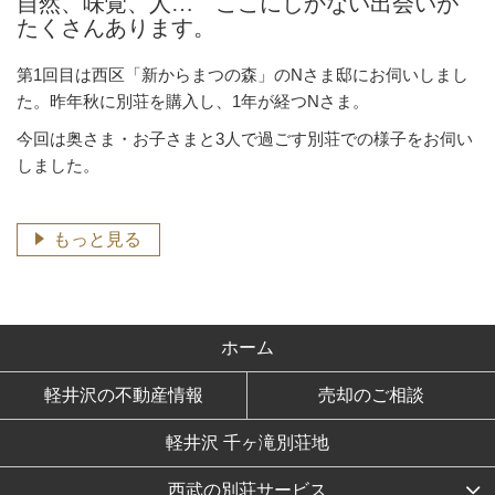
自然、味覚、人… ここにしかない出会いが
たくさんあります。
第1回目は西区「新からまつの森」のNさま邸にお伺いしまし
た。昨年秋に別荘を購入し、1年が経つNさま。
今回は奥さま・お子さまと3人で過ごす別荘での様子をお伺い
しました。
もっと見る
ホーム
軽井沢の不動産情報
売却のご相談
軽井沢 千ヶ滝別荘地
西武の別荘サービス