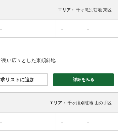
エリア：
千ヶ滝別荘地 東区
－
－
－
スが良い広々とした東傾斜地
求リストに追加
詳細をみる
エリア：
千ヶ滝別荘地 山の手区
－
－
－