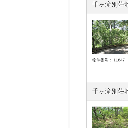
千ヶ滝別荘地
物件番号：
11847
千ヶ滝別荘地