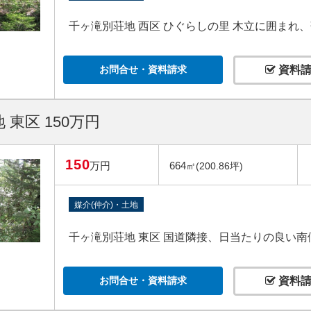
千ヶ滝別荘地 西区 ひぐらしの里 木立に囲ま
お問合せ・資料請求
資料請
 東区 150万円
150
万円
664
㎡(200.86坪)
媒介(仲介)・土地
千ヶ滝別荘地 東区 国道隣接、日当たりの良い南
お問合せ・資料請求
資料請