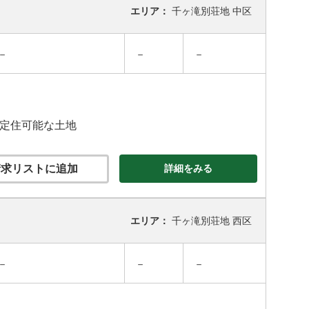
エリア：
千ヶ滝別荘地 中区
－
－
－
の定住可能な土地
求リストに追加
詳細をみる
エリア：
千ヶ滝別荘地 西区
－
－
－