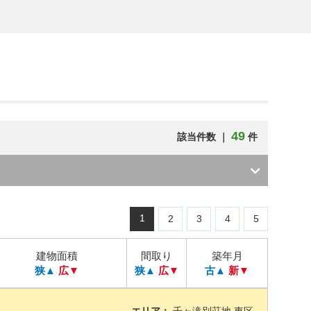
49
該当件数 ｜
件
1
2
3
4
5
建物面積
間取り
築年月
狭▲
広▼
狭▲
広▼
古▲
新▼