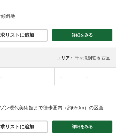
な傾斜地
求リストに追加
詳細をみる
エリア：
千ヶ滝別荘地 西区
－
－
－
セゾン現代美術館まで徒歩圏内（約650m）の区画
求リストに追加
詳細をみる