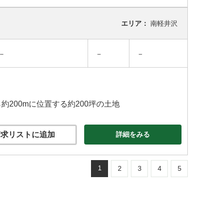
エリア：
南軽井沢
－
－
－
200mに位置する約200坪の土地
求リストに追加
詳細をみる
1
2
3
4
5