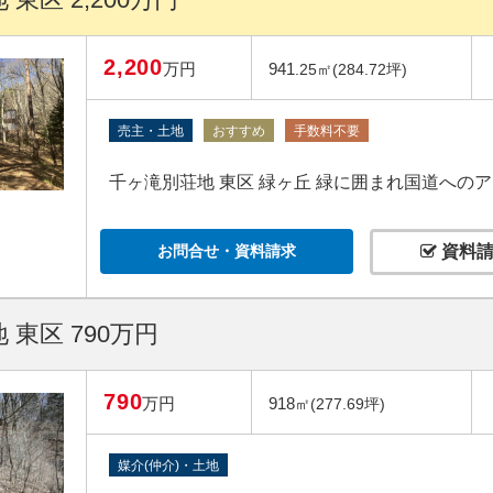
2,200
万円
941
.25㎡(284.72坪)
売主・土地
おすすめ
手数料不要
千ヶ滝別荘地 東区 緑ヶ丘 緑に囲まれ国道への
お問合せ・資料請求
資料請
 東区 790万円
790
万円
918
㎡(277.69坪)
媒介(仲介)・土地