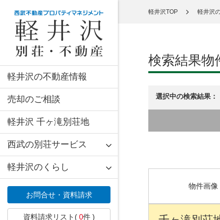
軽井沢TOP
軽井沢
検索結果物
軽井沢の不動産情報
選択中の検索結果：
売却のご相談
軽井沢 千ヶ滝別荘地
西武の別荘サービス
軽井沢のくらし
物件画像
お問合せ・資料請求
資料請求リスト(
0
件 )
千ヶ滝別荘地 