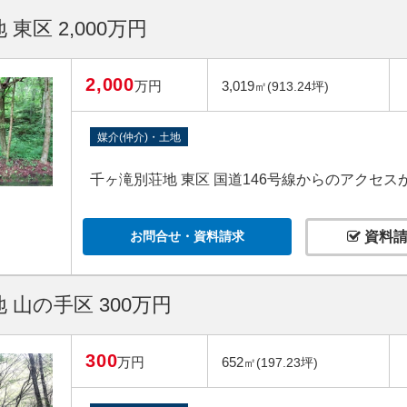
東区 2,000万円
2,000
万円
3,019
㎡(913.24坪)
媒介(仲介)・土地
千ヶ滝別荘地 東区 国道146号線からのアクセ
お問合せ・資料請求
資料請
 山の手区 300万円
300
万円
652
㎡(197.23坪)