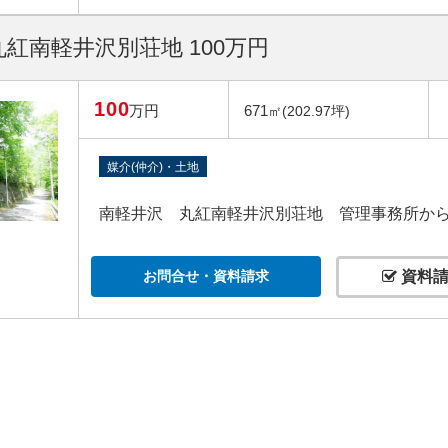
紅南軽井沢別荘地 100万円
100
万円
671
㎡(202.97坪)
媒介(仲介)・土地
南軽井沢 丸紅南軽井沢別荘地 管理事務所から約
お問合せ・資料請求
資料請