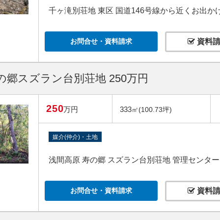
千ヶ滝別荘地 東区 国道146号線から近くお出
お問合せ・資料請求
資料請
の郷スズラン台別荘地 250万円
250
万円
333
㎡(100.73坪)
媒介(仲介)・土地
浅間高原 寿の郷 スズラン台別荘地 管理センタ
お問合せ・資料請求
資料請