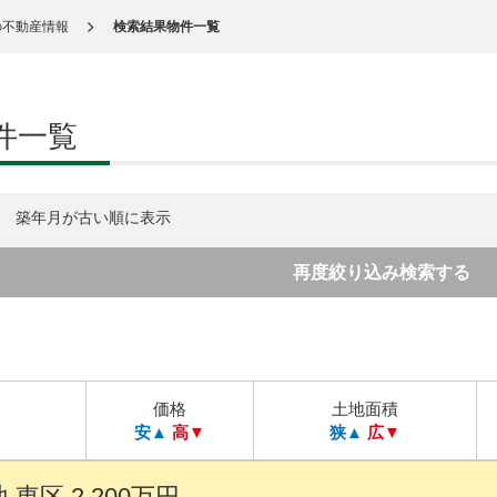
の不動産情報
検索結果物件一覧
件一覧
築年月が古い順に表示
再度絞り込み検索する
価格
土地面積
安▲
高▼
狭▲
広▼
東区 2,200万円