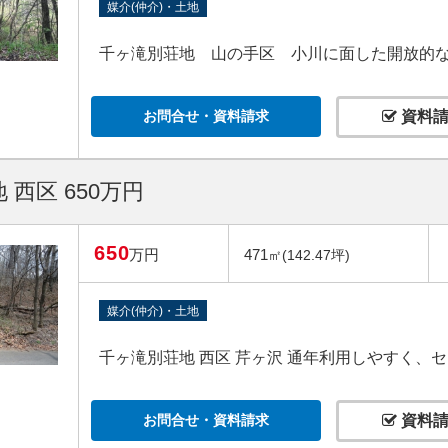
媒介(仲介)・土地
千ヶ滝別荘地 山の手区 小川に面した開放的
お問合せ・資料請求
資料請
 西区 650万円
650
万円
471
㎡(142.47坪)
媒介(仲介)・土地
千ヶ滝別荘地 西区 芹ヶ沢 通年利用しやすく、
お問合せ・資料請求
資料請