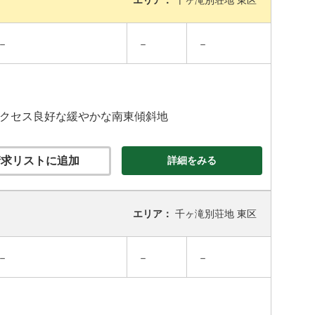
エリア：
千ヶ滝別荘地 東区
－
－
－
アクセス良好な緩やかな南東傾斜地
求リストに追加
詳細をみる
エリア：
千ヶ滝別荘地 東区
－
－
－