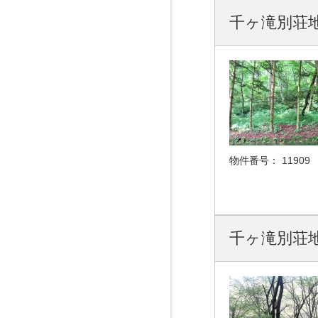
千ヶ滝別荘地 
物件番号：
11909
千ヶ滝別荘地