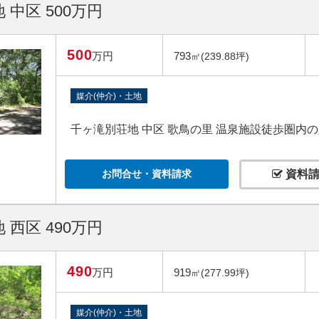
 中区 500万円
500
万円
793
㎡(239.88坪)
媒介(仲介)・土地
千ヶ滝別荘地 中区 歌鳥の里 温泉施設徒歩圏内
お問合せ・資料請求
資料請
 西区 490万円
490
万円
919
㎡(277.99坪)
媒介(仲介)・土地