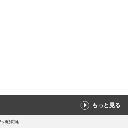
もっと見る
千ヶ滝別荘地