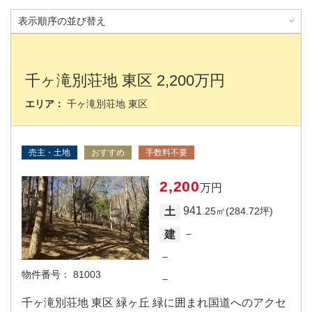
千ヶ滝別荘地 東区 2,200万円
エリア：
千ヶ滝別荘地 東区
売主・土地
おすすめ
手数料不要
2,200
万円
941
土
.25㎡(284.72坪)
－
建
－
物件番号：
81003
－
千ヶ滝別荘地 東区 緑ヶ丘 緑に囲まれ国道へのアクセ