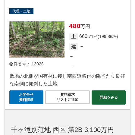
代理・土地
480
万円
660
土
.71㎡(199.86坪)
－
建
－
物件番号：
13026
－
敷地の北側が国有林に接し南西道路付の陽当たり良好
な南側に傾斜した土地
お問合せ
資料請求
詳細をみる
資料請求
リストに追加
千ヶ滝別荘地 西区 第2B 3,100万円