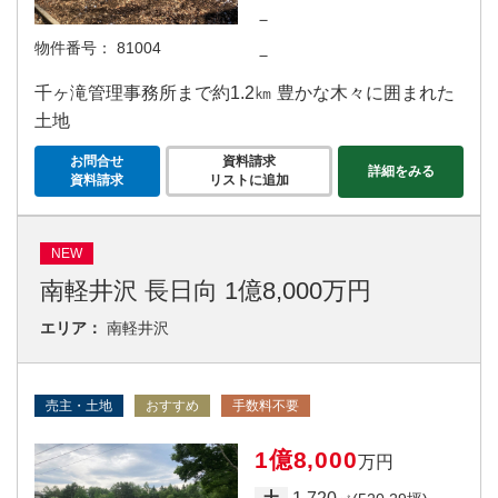
－
物件番号：
81004
－
千ヶ滝管理事務所まで約1.2㎞ 豊かな木々に囲まれた
土地
お問合せ
資料請求
詳細をみる
資料請求
リストに追加
NEW
南軽井沢 長日向 1億8,000万円
エリア：
南軽井沢
売主・土地
おすすめ
手数料不要
1億8,000
万円