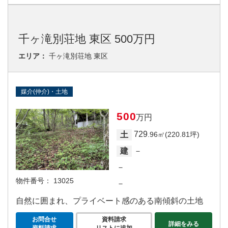
千ヶ滝別荘地 東区 500万円
エリア：
千ヶ滝別荘地 東区
媒介(仲介)・土地
500
万円
729
土
.96㎡(220.81坪)
－
建
－
物件番号：
13025
－
自然に囲まれ、プライベート感のある南傾斜の土地
お問合せ
資料請求
詳細をみる