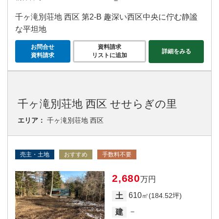
－
千ヶ滝別荘地 西区 第2‐B 趣深い西区中央に佇む静謐
な平坦地
お問合せ
資料請求
詳細をみる
資料請求
リストに追加
千ヶ滝別荘地 西区 せせらぎの里
エリア：
千ヶ滝別荘地 西区
売主・土地
おすすめ
手数料不要
2,680
万円
610
土
㎡(184.52坪)
－
建