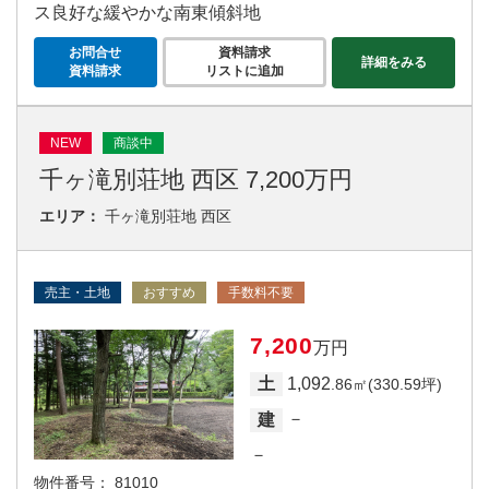
ス良好な緩やかな南東傾斜地
お問合せ
資料請求
詳細をみる
資料請求
リストに追加
NEW
商談中
千ヶ滝別荘地 西区 7,200万円
エリア：
千ヶ滝別荘地 西区
売主・土地
おすすめ
手数料不要
7,200
万円
1,092
土
.86㎡(330.59坪)
－
建
－
物件番号：
81010