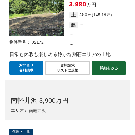
3,980
万円
480
土
㎡(145.19坪)
－
建
－
物件番号：
92172
－
日常も休暇も楽しめる静かな別荘エリアの土地
お問合せ
資料請求
詳細をみる
資料請求
リストに追加
南軽井沢 3,900万円
エリア：
南軽井沢
代理・土地