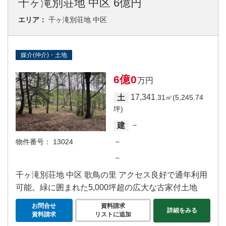
千ヶ滝別荘地 中区 6億円
エリア：
千ヶ滝別荘地 中区
媒介(仲介)・土地
6億0
万円
17,341
土
.31㎡(5,245.74
坪)
－
建
－
物件番号：
13024
－
千ヶ滝別荘地 中区 歌鳥の里 アクセス良好で通年利用
可能。緑に囲まれた5,000坪超の広大な古家付土地
お問合せ
資料請求
詳細をみる
資料請求
リストに追加