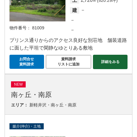
1,720
土
㎡(520.29坪)
－
建
－
物件番号：
81009
－
プリンス通りからのアクセス良好な別荘地 舗装道路
に面した平坦で閑静なゆとりある敷地
お問合せ
資料請求
詳細をみる
資料請求
リストに追加
NEW
南ヶ丘・南原
エリア：
新軽井沢・南ヶ丘・南原
媒介(仲介)・土地