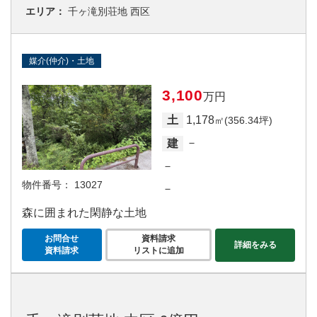
エリア：
千ヶ滝別荘地 西区
媒介(仲介)・土地
3,100
万円
1,178
土
㎡(356.34坪)
－
建
－
物件番号：
13027
－
森に囲まれた閑静な土地
お問合せ
資料請求
詳細をみる
資料請求
リストに追加