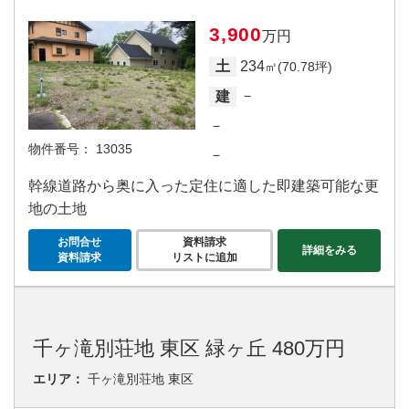
3,900
万円
234
土
㎡(70.78坪)
－
建
－
物件番号：
13035
－
幹線道路から奥に入った定住に適した即建築可能な更
地の土地
お問合せ
資料請求
詳細をみる
資料請求
リストに追加
千ヶ滝別荘地 東区 緑ヶ丘 480万円
エリア：
千ヶ滝別荘地 東区