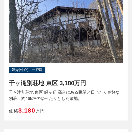
媒介(仲介)・一戸建
千ヶ滝別荘地 東区 3,180万円
千ヶ滝別荘地 東区 緑ヶ丘 高台にある眺望と日当たり良好な
別荘。約465坪のゆったりとした敷地。
3,180
価格
万円