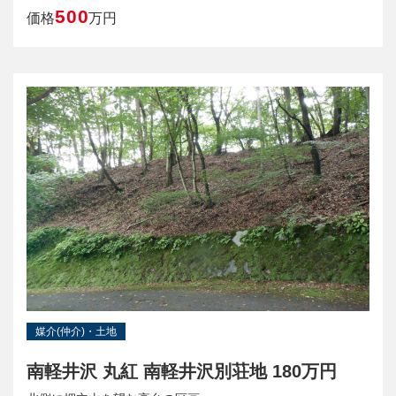
500
価格
万円
媒介(仲介)・土地
南軽井沢 丸紅 南軽井沢別荘地 180万円