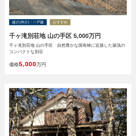
媒介(仲介)・一戸建
おすすめ
千ヶ滝別荘地 山の手区 5,000万円
千ヶ滝別荘地 山の手区 自然豊かな国有林に近接した築浅の
コンパクトな別荘
5,000
価格
万円