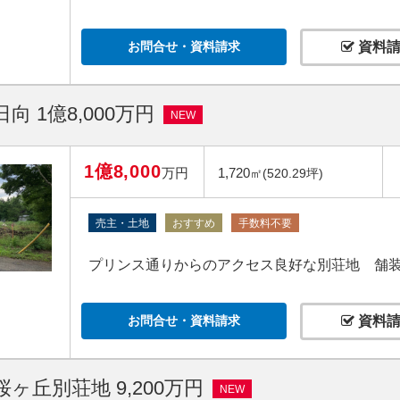
お問合せ・資料請求
資料請
向 1億8,000万円
NEW
1億8,000
万円
1,720
㎡(520.29坪)
売主・土地
おすすめ
手数料不要
プリンス通りからのアクセス良好な別荘地 舗
お問合せ・資料請求
資料請
ヶ丘別荘地 9,200万円
NEW