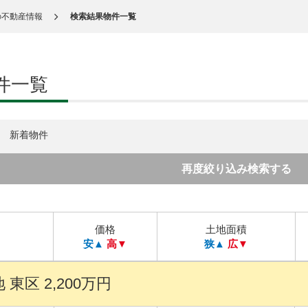
の不動産情報
検索結果物件一覧
件一覧
新着物件
再度絞り込み検索する
価格
土地面積
安▲
高▼
狭▲
広▼
東区 2,200万円