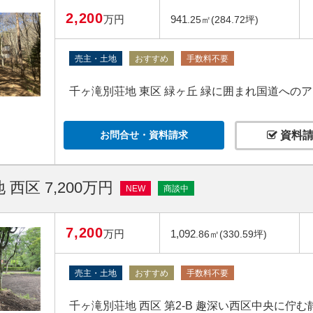
2,200
万円
941
.25㎡(284.72坪)
売主・土地
おすすめ
手数料不要
千ヶ滝別荘地 東区 緑ヶ丘 緑に囲まれ国道への
お問合せ・資料請求
資料請
西区 7,200万円
NEW
商談中
7,200
万円
1,092
.86㎡(330.59坪)
売主・土地
おすすめ
手数料不要
千ヶ滝別荘地 西区 第2‐B 趣深い西区中央に佇