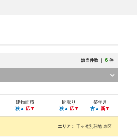
6
該当件数 ｜
件
建物面積
間取り
築年月
狭▲
広▼
狭▲
広▼
古▲
新▼
エリア：
千ヶ滝別荘地 東区