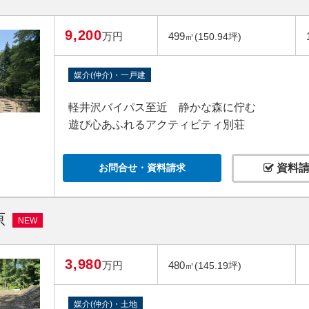
9,200
万円
499
㎡(150.94坪)
媒介(仲介)・一戸建
軽井沢バイパス至近 静かな森に佇む
遊び心あふれるアクティビティ別荘
お問合せ・資料請求
資料請
原
NEW
3,980
万円
480
㎡(145.19坪)
媒介(仲介)・土地