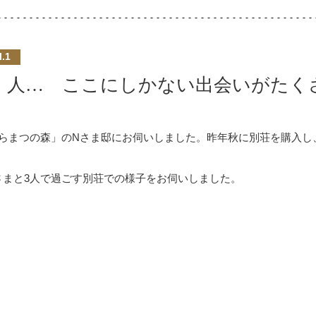
l.1
、人… ここにしかない出会いがたく
らまつの森」のNさま邸にお伺いしました。昨年秋に別荘を購入し
さまと3人で過ごす別荘での様子をお伺いしました。