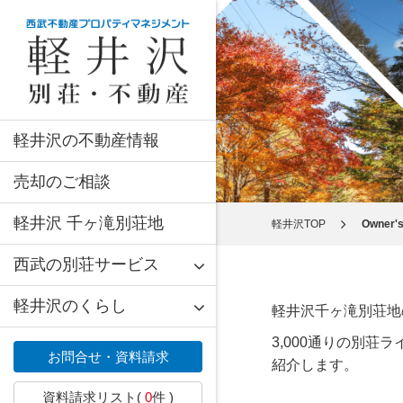
軽井沢の不動産情報
売却のご相談
軽井沢 千ヶ滝別荘地
軽井沢TOP
Owner's
西武の別荘サービス
軽井沢のくらし
軽井沢千ヶ滝別荘地
3,000通りの別荘
お問合せ・資料請求
紹介します。
資料請求リスト(
0
件 )