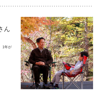
さん
、1年が