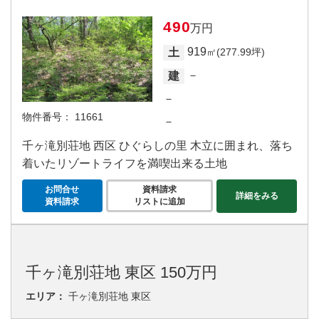
490
万円
919
土
㎡(277.99坪)
－
建
－
物件番号：
11661
－
千ヶ滝別荘地 西区 ひぐらしの里 木立に囲まれ、落ち
着いたリゾートライフを満喫出来る土地
お問合せ
資料請求
詳細をみる
資料請求
リストに追加
千ヶ滝別荘地 東区 150万円
エリア：
千ヶ滝別荘地 東区