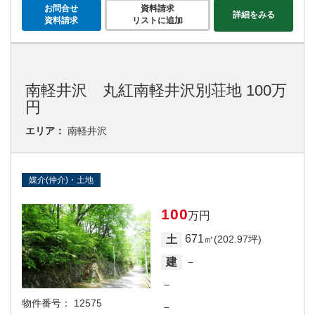
お問合せ
資料請求
詳細をみる
資料請求
リストに追加
南軽井沢 丸紅南軽井沢別荘地 100万
円
エリア：
南軽井沢
媒介(仲介)・土地
100
万円
671
土
㎡(202.97坪)
－
建
－
物件番号：
12575
－