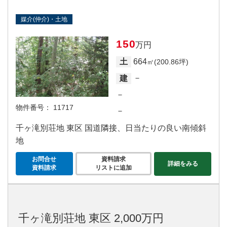
媒介(仲介)・土地
150
万円
664
土
㎡(200.86坪)
－
建
－
物件番号：
11717
－
千ヶ滝別荘地 東区 国道隣接、日当たりの良い南傾斜
地
お問合せ
資料請求
詳細をみる
資料請求
リストに追加
千ヶ滝別荘地 東区 2,000万円