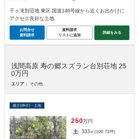
－
千ヶ滝別荘地 東区 国道146号線から近くお出かけに
アクセス良好な土地
お問合せ
資料請求
詳細をみる
資料請求
リストに追加
浅間高原 寿の郷スズラン台別荘地 25
0万円
エリア：
その他
媒介(仲介)・土地
250
万円
333
土
㎡(100.73坪)