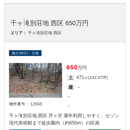
千ヶ滝別荘地 西区 650万円
エリア：
千ヶ滝別荘地 西区
媒介(仲介)・土地
650
万円
471
土
㎡(142.47坪)
－
建
－
物件番号：
12565
－
千ヶ滝別荘地 西区 芹ヶ沢 通年利用しやすく、セゾン
現代美術館まで徒歩圏内（約650m）の区画