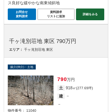
ス良好な緩やかな南東傾斜地
お問合せ
資料請求
詳細をみる
資料請求
リストに追加
千ヶ滝別荘地 東区 790万円
エリア：
千ヶ滝別荘地 東区
媒介(仲介)・土地
790
万円
918
土
㎡(277.69坪)
－
建
－
物件番号：
11040