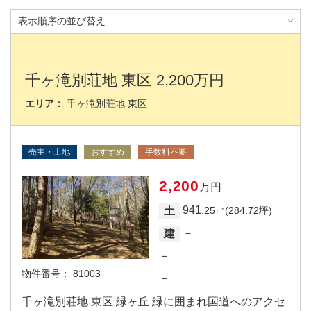
千ヶ滝別荘地 東区 2,200万円
エリア：
千ヶ滝別荘地 東区
売主・土地
おすすめ
手数料不要
2,200
万円
941
土
.25㎡(284.72坪)
－
建
－
物件番号：
81003
－
千ヶ滝別荘地 東区 緑ヶ丘 緑に囲まれ国道へのアクセ