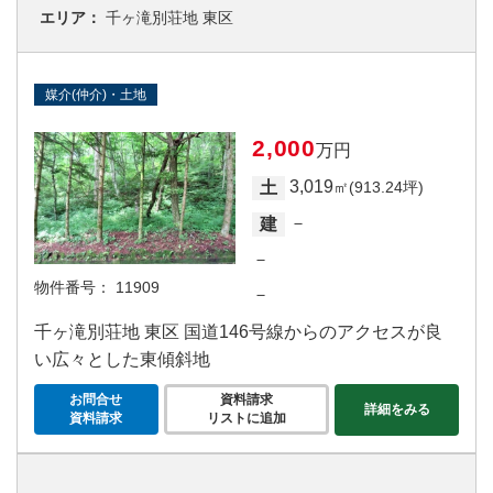
エリア：
千ヶ滝別荘地 東区
媒介(仲介)・土地
2,000
万円
3,019
土
㎡(913.24坪)
－
建
－
物件番号：
11909
－
千ヶ滝別荘地 東区 国道146号線からのアクセスが良
い広々とした東傾斜地
お問合せ
資料請求
詳細をみる
資料請求
リストに追加