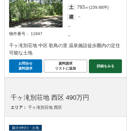
793
土
㎡(239.88坪)
－
建
－
物件番号：
11847
－
千ヶ滝別荘地 中区 歌鳥の里 温泉施設徒歩圏内の定住
可能な土地
お問合せ
資料請求
詳細をみる
資料請求
リストに追加
千ヶ滝別荘地 西区 490万円
エリア：
千ヶ滝別荘地 西区
媒介(仲介)・土地