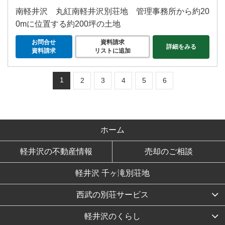
南軽井沢 丸紅南軽井沢別荘地 管理事務所から約20
0mに位置する約200坪の土地
お問合せ
資料請求
詳細をみる
資料請求
リストに追加
1
2
3
4
5
6
ホーム
軽井沢の不動産情報
売却のご相談
軽井沢 千ヶ滝別荘地
西武の別荘サービス
軽井沢のくらし