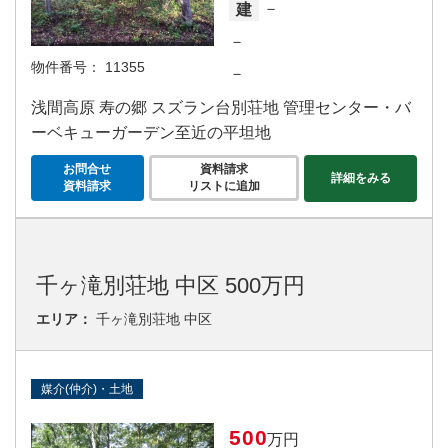
－
建
－
物件番号：
11355
－
浅間高原 寿の郷 スズラン台別荘地 管理センター・バ
ーベキューガーデン至近の平坦地
お問合せ
資料請求
詳細をみる
資料請求
リストに追加
千ヶ滝別荘地 中区 500万円
エリア：
千ヶ滝別荘地 中区
媒介(仲介)・土地
500
万円