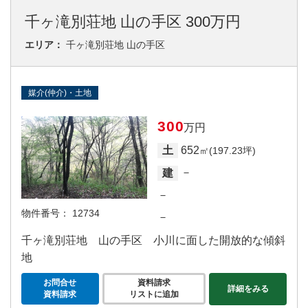
千ヶ滝別荘地 山の手区 300万円
エリア：
千ヶ滝別荘地 山の手区
媒介(仲介)・土地
300
万円
652
土
㎡(197.23坪)
－
建
－
物件番号：
12734
－
千ヶ滝別荘地 山の手区 小川に面した開放的な傾斜
地
お問合せ
資料請求
詳細をみる
資料請求
リストに追加