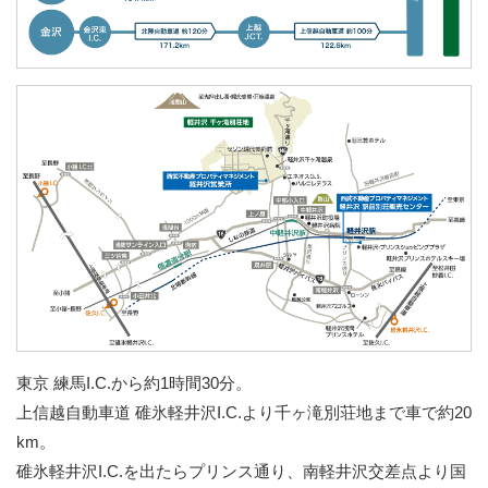
東京 練馬I.C.から約1時間30分。
上信越自動車道 碓氷軽井沢I.C.より千ヶ滝別荘地まで車で約20
km。
碓氷軽井沢I.C.を出たらプリンス通り、南軽井沢交差点より国