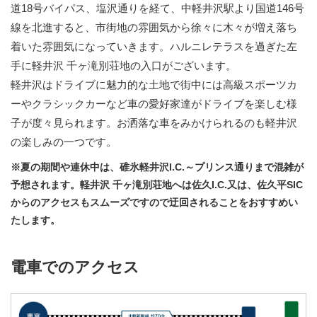
道18号バイパス、塩沢通りを経て、中軽井沢駅より国道146号
線を北進すると、市街地の雰囲気から徐々に木々が増え落ち
着いた雰囲気になっていきます。ハルニレテラスを過ぎた左
手に軽井沢 千ヶ滝別荘地の入口がございます。
軽井沢はドライブに魅力的な土地で街中には高級スポーツカ
ーやクラシックカーなど車の愛好家達がドライブを楽しむ様
子が度々見られます。お洒落な車をみかけられるのも軽井沢
の楽しみの一つです。
※夏の期間や連休中は、碓氷軽井沢I.C.～プリンス通りまで混雑が
予想されます。軽井沢 千ヶ滝別荘地へは佐久I.C.又は、佐久平SIC
からのアクセスもスムーズですので迂回されることをおすすめい
たします。
電車でのアクセス