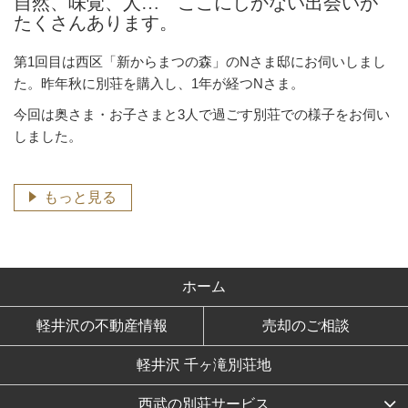
自然、味覚、人… ここにしかない出会いが
たくさんあります。
第1回目は西区「新からまつの森」のNさま邸にお伺いしまし
た。昨年秋に別荘を購入し、1年が経つNさま。
今回は奥さま・お子さまと3人で過ごす別荘での様子をお伺い
しました。
もっと見る
ホーム
軽井沢の不動産情報
売却のご相談
軽井沢 千ヶ滝別荘地
西武の別荘サービス