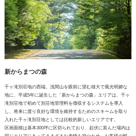
新からまつの森
千ヶ滝別荘地の西端。浅間山を眼前に望む雄大で風光明媚な
地に、平成5年に誕生した「新からまつの森」エリアは、千ヶ
滝別荘地で初めて別荘地管理料を徴収するシステムを導入
し、将来に渡り良好な環境を維持するためのスキームを取り
入れた千ヶ滝別荘地としては比較的新しいエリアです。
区画面積は基本300坪に区切られており、起伏に富んだ場内は
同じエリアにあってさまざまな表情を持つため、お客様の幅