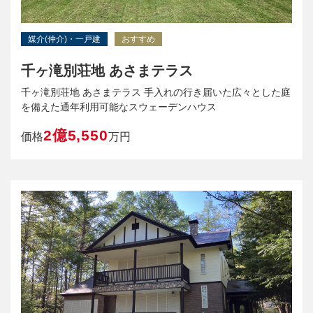
媒介(仲介)・一戸建
おすすめ
千ヶ滝別荘地 あさまテラス
千ヶ滝別荘地 あさまテラス 手入れの行き届いた広々とした庭
を備えた通年利用可能なスウェーデンハウス
2億5,550
価格
万円