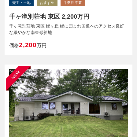
売主・土地
おすすめ
手数料不要
千ヶ滝別荘地 東区 2,200万円
千ヶ滝別荘地 東区 緑ヶ丘 緑に囲まれ国道へのアクセス良好
な緩やかな南東傾斜地
2,200
価格
万円
NEW