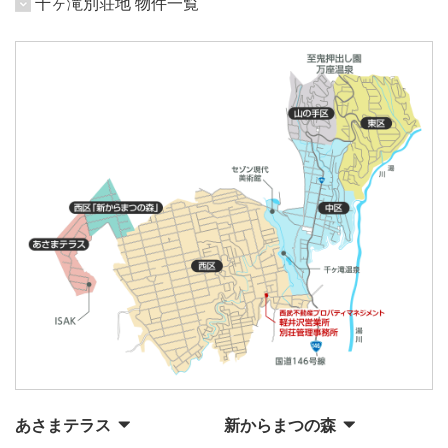
千ヶ滝別荘地 物件一覧
あさまテラス
新からまつの森