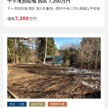
千ヶ滝別荘地 西区 7,200万円
千ヶ滝別荘地 西区 第2‐B 趣深い西区中央に佇む静謐な平坦地
7,200
価格
万円
売主・土地
おすすめ
手数料不要