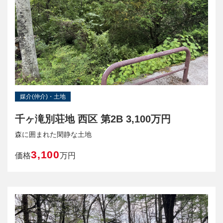
媒介(仲介)・土地
千ヶ滝別荘地 西区 第2B 3,100万円
森に囲まれた閑静な土地
3,100
価格
万円