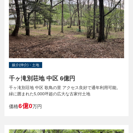
媒介(仲介)・土地
千ヶ滝別荘地 中区 6億円
千ヶ滝別荘地 中区 歌鳥の里 アクセス良好で通年利用可能。
緑に囲まれた5,000坪超の広大な古家付土地
6億0
価格
万円