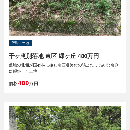
代理・土地
千ヶ滝別荘地 東区 緑ヶ丘 480万円
敷地の北側が国有林に接し南西道路付の陽当たり良好な南側
に傾斜した土地
480
価格
万円