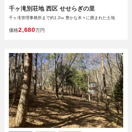
千ヶ滝別荘地 西区 せせらぎの里
千ヶ滝管理事務所まで約1.2㎞ 豊かな木々に囲まれた土地
2,680
価格
万円