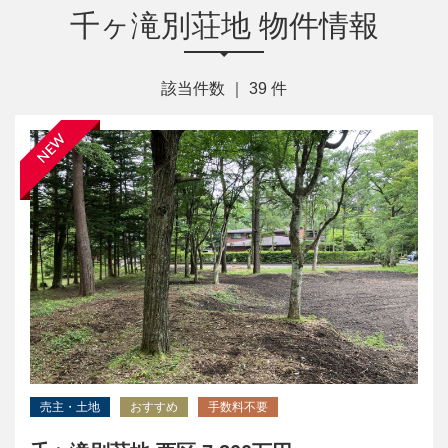
千ヶ滝別荘地 物件情報
該当件数 ｜
39
件
NEW
売主・土地
おすすめ
手数料不要