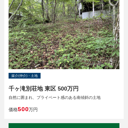
媒介(仲介)・土地
千ヶ滝別荘地 東区 500万円
自然に囲まれ、プライベート感のある南傾斜の土地
500
価格
万円