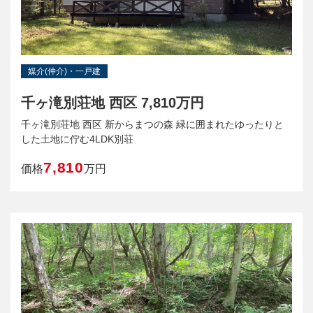
媒介(仲介)・一戸建
千ヶ滝別荘地 西区 7,810万円
千ヶ滝別荘地 西区 新からまつの森 緑に囲まれたゆったりと
した土地に佇む4LDK別荘
7,810
価格
万円