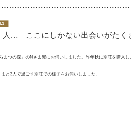
l.1
、人… ここにしかない出会いがたく
らまつの森」のNさま邸にお伺いしました。昨年秋に別荘を購入し
さまと3人で過ごす別荘での様子をお伺いしました。