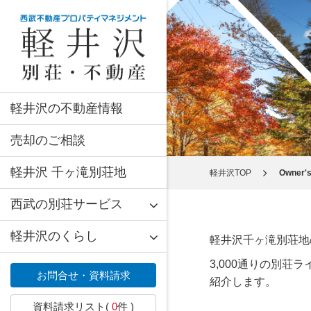
軽井沢の不動産情報
売却のご相談
軽井沢 千ヶ滝別荘地
軽井沢TOP
Owner's
西武の別荘サービス
軽井沢のくらし
軽井沢千ヶ滝別荘地
3,000通りの別荘
お問合せ・資料請求
紹介します。
資料請求リスト(
0
件 )