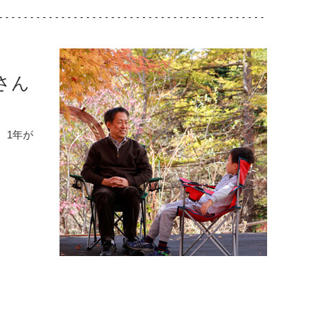
さん
、1年が