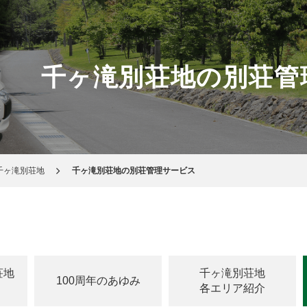
千ヶ滝別荘地の別荘管
千ヶ滝別荘地
千ヶ滝別荘地の別荘管理サービス
荘地
千ヶ滝別荘地
100周年のあゆみ
各エリア紹介