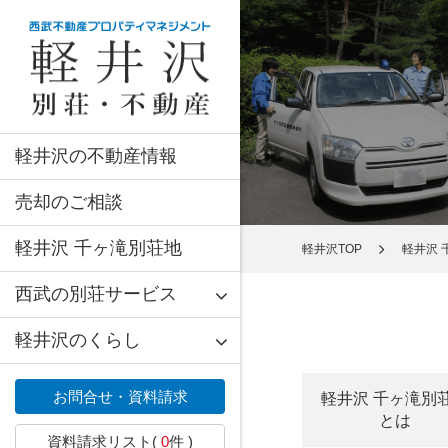
軽井沢の不動産情報
売却のご相談
軽井沢 千ヶ滝別荘地
軽井沢TOP
軽井沢 
西武の別荘サービス
軽井沢のくらし
お問合せ・資料請求
軽井沢 千ヶ滝別
とは
資料請求リスト(
0
件 )