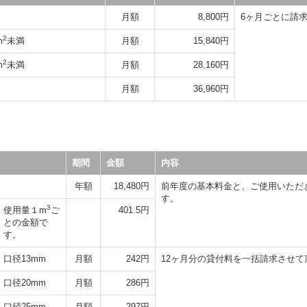
月額
8,800円
6ヶ月ごとに請
2
m
未満
月額
15,840円
2
m
未満
月額
28,160円
月額
36,960円
期間
金額
内容
年額
18,480円
前年度の基本料金と、ご使用いただ
す。
3
使用量１m
ご
401.5円
との金額で
す。
口径13mm
月額
242円
12ヶ月分の貸付料を一括請求させて
口径20mm
月額
286円
口径25mm
月額
297円