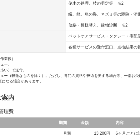
倒木の処理、枝の剪定等
※2
蟻、蜂、鳥の巣、ネズミ等の駆除・
修繕・模様替え、建物診断
※2
ペットケアサービス・タクシー・宅配
各種サービスの受付窓口、点検結果の
栓作業後）
ニュー。
人払い）で送付。
ニュー（軽微なものを除く）。ただし、専門の資格や技術を要する場合等、一部お受
更になる場合があります。
ご案内
持管理費
期間
金額
内容
月額
13,200円
6ヶ月ごとに