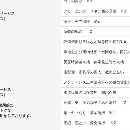
ゴミの回収
※2
クリーニング、リネン類の交換
※2
サービス
ス）
洗車・車内清掃
※2
新聞の配達
※2
設備機器類故障など緊急時の初期対
敷地および建物外部の巡回点検、防犯
災害時緊急点検、停電発生時の点検
宅配便・家具等の搬入・搬出立会い
メンテナンス工事業者等への鍵の貸出
ービス
水道設備の点検業務、漏水点検
ス）
高窓、梁、換気扇等の高所清掃
※2
定期的に
トクな
草・ヤブ刈り、落葉清掃
※2
用意しております。
屋根、雨どい、煙突清掃
※2