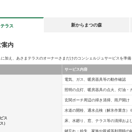
新からまつの森
まテラス
ご案内
スに加え、あさまテラスのオーナーさまだけのコンシェルジュサービスを準備
サービス内容
電気、ガス、暖房器具等の動作確認
照明の点灯、暖房器具の点火、灯油・
玄関ポーチ周辺の掃き清掃、雨戸開け
水道の開栓、通水点検（解氷作業含）
ビス
床、水廻り、窓、テラス等の清掃お
ス）
鍵忘れ・紛失、家族や親戚等利用時の