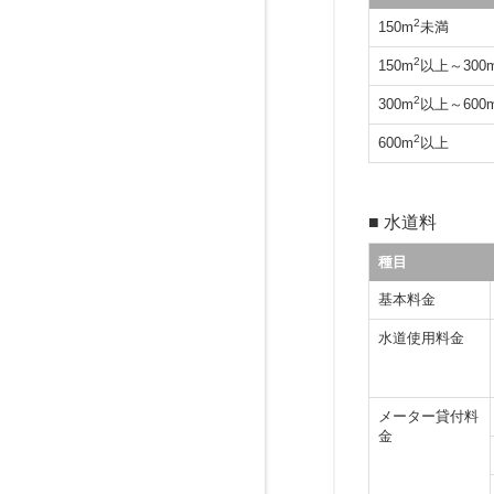
2
150m
未満
2
150m
以上～300
2
300m
以上～600
2
600m
以上
■ 水道料
種目
基本料金
水道使用料金
メーター貸付料
金