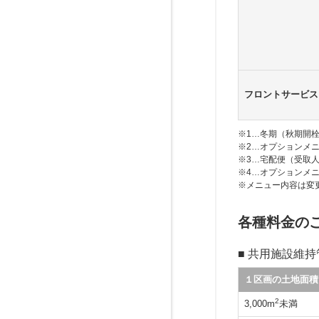
フロントサービス
※1…冬期（秋期開
※2…オプションメ
※3…宅配便（受取
※4…オプションメ
※メニュー内容は変
各種料金の
■ 共用施設維
１区画の土地面積
2
3,000m
未満