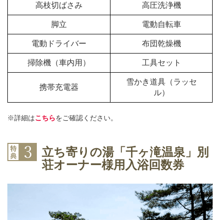
高枝切ばさみ
高圧洗浄機
脚立
電動自転車
電動ドライバー
布団乾燥機
掃除機（車内用）
工具セット
雪かき道具（ラッセ
携帯充電器
ル）
※詳細は
こちら
をご確認ください。
立ち寄りの湯「千ヶ滝温泉」別
荘オーナー様用入浴回数券