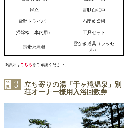
脚立
電動自転車
電動ドライバー
布団乾燥機
掃除機（車内用）
工具セット
雪かき道具（ラッセ
携帯充電器
ル）
※詳細は
こちら
をご確認ください。
立ち寄りの湯「千ヶ滝温泉」別
荘オーナー様用入浴回数券