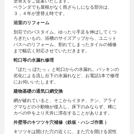
塗替えをご提案いたします。
ベランダでも屋根がなく雨ざらしになる部分は、
３，４年が塗替え時です。
浴室のリフォーム
別荘でのバスタイム、ゆったり手足を伸ばしてくつ
ろぎたいもの。浴槽のサイズアップから、ユニット
バスへのリフォーム、割れてしまったタイルの補修
まで幅広く対応させていただきます。
蛇口等の水漏れ修理
『ぽたっ ぽたっ 』と蛇口からの水漏れ。パッキンの
劣化による流し台下の水漏れなど、お電話1本で修理
にお伺いいたします。
建物基礎の通気口網交換
網が破れていると、そこからイタチ、テン、アライ
グマなどの小動物が侵入し、床下のみならず、稀に
カベの中を上り天井に滞在することがあります。
外壁等のキツツキ穴補修（鉄板・ハシゴ作業 ）
キツツキは開けた穴の近くに、また穴を開ける習性