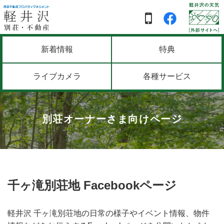
新着情報
特典
ライブカメラ
各種サービス
別荘オーナーさま向けページ
千ヶ滝別荘地 Facebookページ
軽井沢 千ヶ滝別荘地の日常の様子やイベント情報、物件