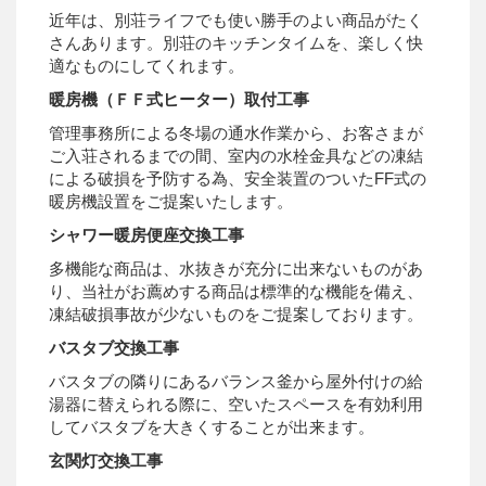
近年は、別荘ライフでも使い勝手のよい商品がたく
さんあります。別荘のキッチンタイムを、楽しく快
適なものにしてくれます。
暖房機（ＦＦ式ヒーター）取付工事
管理事務所による冬場の通水作業から、お客さまが
ご入荘されるまでの間、室内の水栓金具などの凍結
による破損を予防する為、安全装置のついたFF式の
暖房機設置をご提案いたします。
シャワー暖房便座交換工事
多機能な商品は、水抜きが充分に出来ないものがあ
り、当社がお薦めする商品は標準的な機能を備え、
凍結破損事故が少ないものをご提案しております。
バスタブ交換工事
バスタブの隣りにあるバランス釜から屋外付けの給
湯器に替えられる際に、空いたスペースを有効利用
してバスタブを大きくすることが出来ます。
玄関灯交換工事