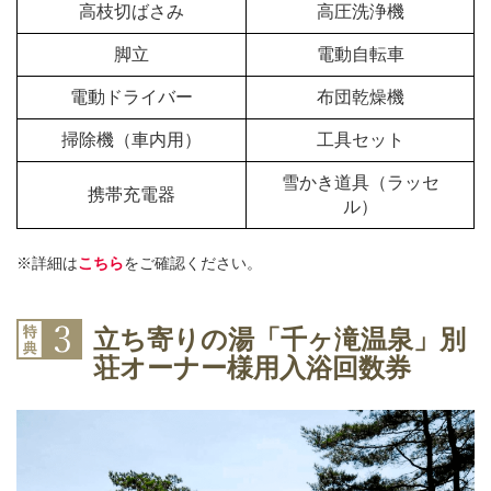
高枝切ばさみ
高圧洗浄機
脚立
電動自転車
電動ドライバー
布団乾燥機
掃除機（車内用）
工具セット
雪かき道具（ラッセ
携帯充電器
ル）
※詳細は
こちら
をご確認ください。
立ち寄りの湯「千ヶ滝温泉」別
荘オーナー様用入浴回数券