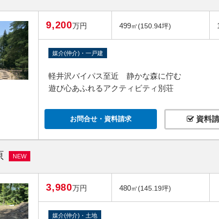
9,200
万円
499
㎡(150.94坪)
媒介(仲介)・一戸建
軽井沢バイパス至近 静かな森に佇む
遊び心あふれるアクティビティ別荘
お問合せ・資料請求
資料請
原
NEW
3,980
万円
480
㎡(145.19坪)
媒介(仲介)・土地