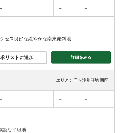
－
－
－
アクセス良好な緩やかな南東傾斜地
求リストに追加
詳細をみる
エリア：
千ヶ滝別荘地 西区
－
－
－
む静謐な平坦地