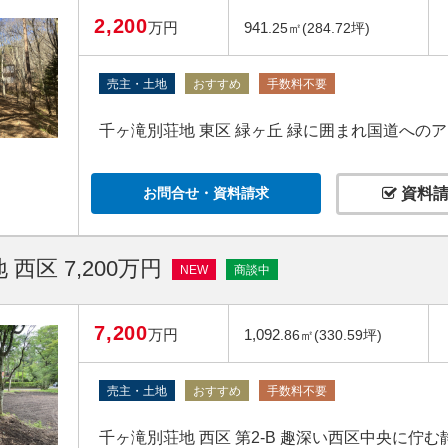
2,200
万円
941
.25㎡(284.72坪)
売主・土地
おすすめ
手数料不要
千ヶ滝別荘地 東区 緑ヶ丘 緑に囲まれ国道への
お問合せ・資料請求
資料請
西区 7,200万円
NEW
商談中
7,200
万円
1,092
.86㎡(330.59坪)
売主・土地
おすすめ
手数料不要
千ヶ滝別荘地 西区 第2‐B 趣深い西区中央に佇