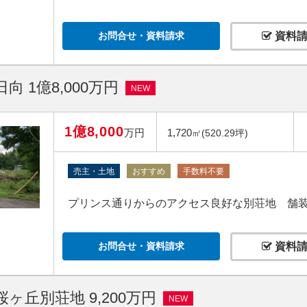
お問合せ・資料請求
資料請
向 1億8,000万円
NEW
1億8,000
万円
1,720
㎡(520.29坪)
売主・土地
おすすめ
手数料不要
プリンス通りからのアクセス良好な別荘地 舗
お問合せ・資料請求
資料請
ヶ丘別荘地 9,200万円
NEW