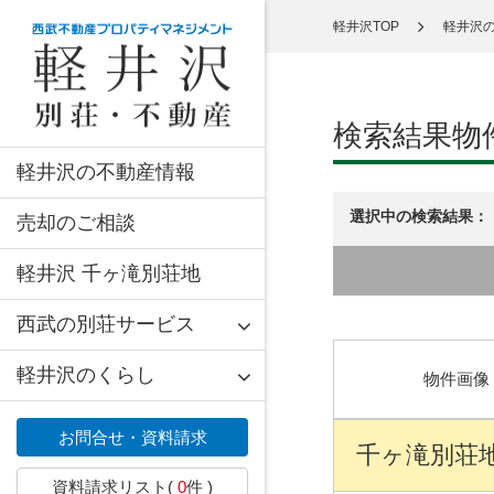
軽井沢TOP
軽井沢
検索結果物
軽井沢の不動産情報
選択中の検索結果：
売却のご相談
軽井沢 千ヶ滝別荘地
西武の別荘サービス
軽井沢のくらし
物件画像
お問合せ・資料請求
千ヶ滝別荘地 
資料請求リスト(
0
件 )