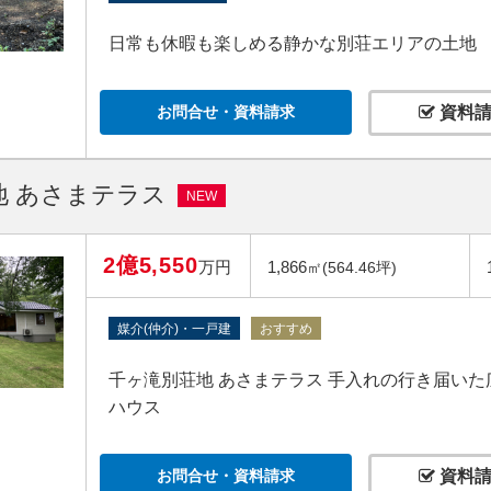
日常も休暇も楽しめる静かな別荘エリアの土地
お問合せ・資料請求
資料請
地 あさまテラス
NEW
2億5,550
万円
1,866
㎡(564.46坪)
媒介(仲介)・一戸建
おすすめ
千ヶ滝別荘地 あさまテラス 手入れの行き届い
ハウス
お問合せ・資料請求
資料請