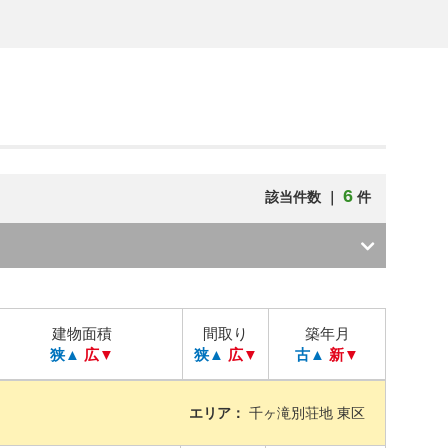
6
該当件数 ｜
件
建物面積
間取り
築年月
狭▲
広▼
狭▲
広▼
古▲
新▼
エリア：
千ヶ滝別荘地 東区