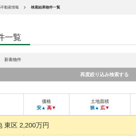
の不動産情報
検索結果物件一覧
件一覧
新着物件
再度絞り込み検索する
価格
土地面積
安▲
高▼
狭▲
広▼
東区 2,200万円