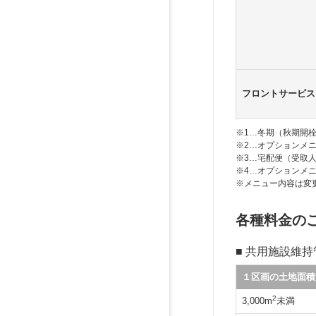
フロントサービス
※1…冬期（秋期開
※2…オプションメ
※3…宅配便（受取
※4…オプションメ
※メニュー内容は変
各種料金の
■ 共用施設維
１区画の土地面積
2
3,000m
未満