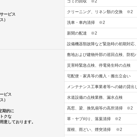
ゴミの回収
※2
クリーニング、リネン類の交換
※2
サービス
ス）
洗車・車内清掃
※2
新聞の配達
※2
設備機器類故障など緊急時の初期対
敷地および建物外部の巡回点検、防犯
災害時緊急点検、停電発生時の点検
宅配便・家具等の搬入・搬出立会い
メンテナンス工事業者等への鍵の貸出
ービス
水道設備の点検業務、漏水点検
ス）
高窓、梁、換気扇等の高所清掃
※2
定期的に
トクな
草・ヤブ刈り、落葉清掃
※2
用意しております。
屋根、雨どい、煙突清掃
※2