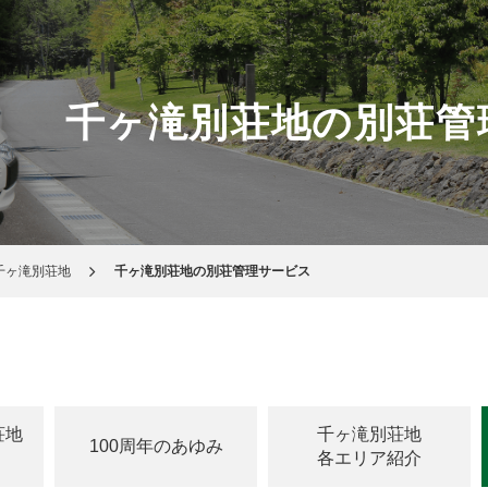
千ヶ滝別荘地の別荘管
千ヶ滝別荘地
千ヶ滝別荘地の別荘管理サービス
荘地
千ヶ滝別荘地
100周年のあゆみ
各エリア紹介