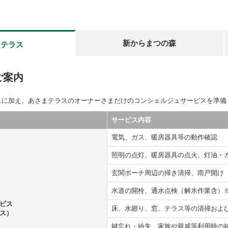
新からまつの森
まテラス
ご案内
スに加え、あさまテラスのオーナーさまだけのコンシェルジュサービスを準備
サービス内容
電気、ガス、暖房器具等の動作確認
照明の点灯、暖房器具の点火、灯油・
玄関ポーチ周辺の掃き清掃、雨戸開け
水道の開栓、通水点検（解氷作業含）
ビス
床、水廻り、窓、テラス等の清掃お
ス）
鍵忘れ・紛失、家族や親戚等利用時の