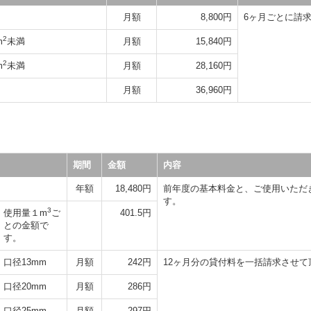
月額
8,800円
6ヶ月ごとに請
2
m
未満
月額
15,840円
2
m
未満
月額
28,160円
月額
36,960円
期間
金額
内容
年額
18,480円
前年度の基本料金と、ご使用いただ
す。
3
使用量１m
ご
401.5円
との金額で
す。
口径13mm
月額
242円
12ヶ月分の貸付料を一括請求させて
口径20mm
月額
286円
口径25mm
月額
297円