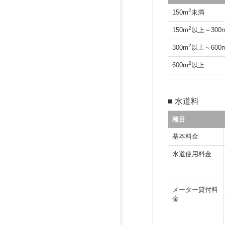
2
150m
未満
2
150m
以上～300
2
300m
以上～600
2
600m
以上
■ 水道料
種目
基本料金
水道使用料金
メーター貸付料
金