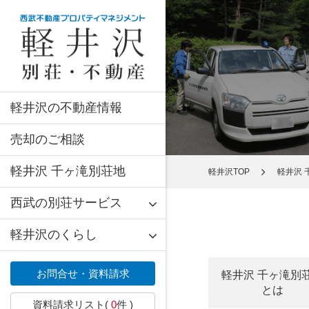
軽井沢の不動産情報
売却のご相談
軽井沢 千ヶ滝別荘地
軽井沢TOP
軽井沢 
西武の別荘サービス
軽井沢のくらし
お問合せ・資料請求
軽井沢 千ヶ滝別
とは
資料請求リスト(
0
件 )