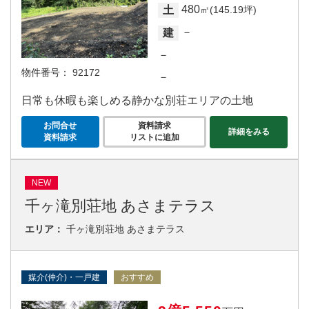
480
土
㎡(145.19坪)
－
建
－
物件番号：
92172
－
日常も休暇も楽しめる静かな別荘エリアの土地
お問合せ
資料請求
詳細をみる
資料請求
リストに追加
NEW
千ヶ滝別荘地 あさまテラス
エリア：
千ヶ滝別荘地 あさまテラス
媒介(仲介)・一戸建
おすすめ