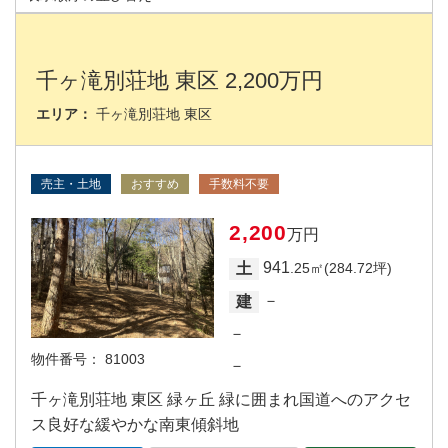
千ヶ滝別荘地 東区 2,200万円
エリア：
千ヶ滝別荘地 東区
売主・土地
おすすめ
手数料不要
2,200
万円
941
土
.25㎡(284.72坪)
－
建
－
物件番号：
81003
－
千ヶ滝別荘地 東区 緑ヶ丘 緑に囲まれ国道へのアクセ
ス良好な緩やかな南東傾斜地