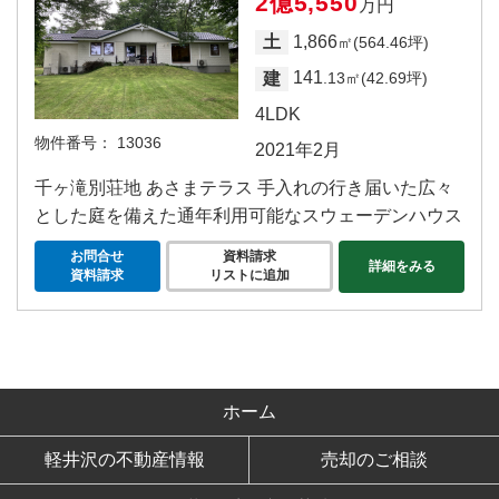
2億5,550
万円
1,866
土
㎡(564.46坪)
141
建
.13㎡(42.69坪)
4LDK
物件番号：
13036
2021年2月
千ヶ滝別荘地 あさまテラス 手入れの行き届いた広々
とした庭を備えた通年利用可能なスウェーデンハウス
お問合せ
資料請求
詳細をみる
資料請求
リストに追加
ホーム
軽井沢の不動産情報
売却のご相談