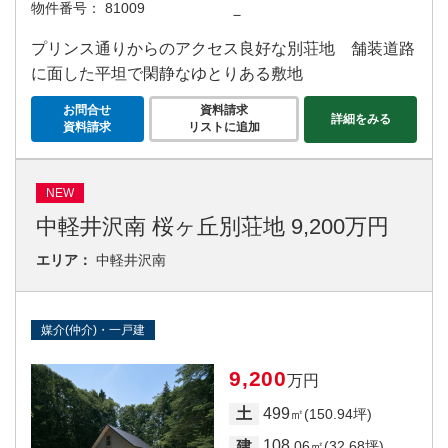
物件番号：
81009
－
プリンス通りからのアクセス良好な別荘地 舗装道路
に面した平坦で閑静なゆとりある敷地
お問合せ
資料請求
詳細をみる
資料請求
リストに追加
NEW
中軽井沢南 桜ヶ丘別荘地 9,200万円
エリア：
中軽井沢南
媒介(仲介)・一戸建
9,200
万円
499
土
㎡(150.94坪)
108
建
.06㎡(32.68坪)