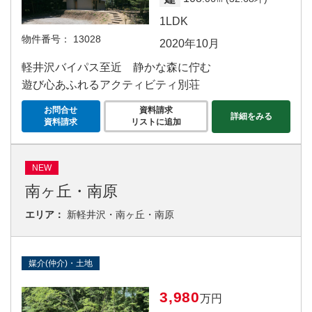
1LDK
物件番号：
13028
2020年10月
軽井沢バイパス至近 静かな森に佇む
遊び心あふれるアクティビティ別荘
お問合せ
資料請求
詳細をみる
資料請求
リストに追加
NEW
南ヶ丘・南原
エリア：
新軽井沢・南ヶ丘・南原
媒介(仲介)・土地
3,980
万円