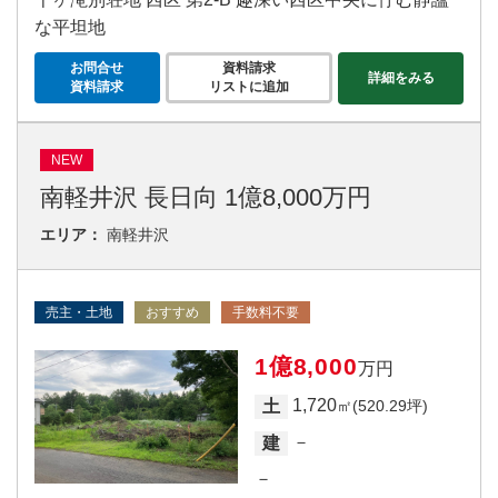
な平坦地
お問合せ
資料請求
詳細をみる
資料請求
リストに追加
NEW
南軽井沢 長日向 1億8,000万円
エリア：
南軽井沢
売主・土地
おすすめ
手数料不要
1億8,000
万円
1,720
土
㎡(520.29坪)
－
建
－