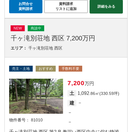
お問合せ
資料請求
詳細をみる
資料請求
リストに追加
NEW
商談中
千ヶ滝別荘地 西区 7,200万円
エリア：
千ヶ滝別荘地 西区
売主・土地
おすすめ
手数料不要
7,200
万円
1,092
土
.86㎡(330.59坪)
－
建
－
物件番号：
81010
－
千ヶ滝別荘地 西区 第2‐B 趣深い西区中央に佇む静謐