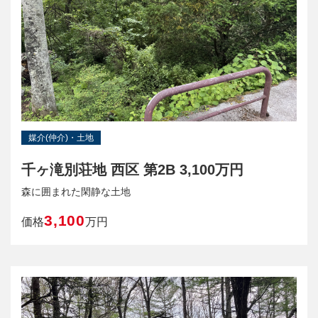
媒介(仲介)・土地
千ヶ滝別荘地 西区 第2B 3,100万円
森に囲まれた閑静な土地
3,100
価格
万円