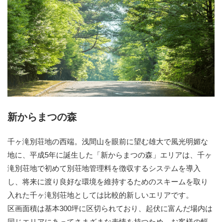
新からまつの森
千ヶ滝別荘地の西端。浅間山を眼前に望む雄大で風光明媚な
地に、平成5年に誕生した「新からまつの森」エリアは、千ヶ
滝別荘地で初めて別荘地管理料を徴収するシステムを導入
し、将来に渡り良好な環境を維持するためのスキームを取り
入れた千ヶ滝別荘地としては比較的新しいエリアです。
区画面積は基本300坪に区切られており、起伏に富んだ場内は
同じエリアにあってさまざまな表情を持つため、お客様の幅