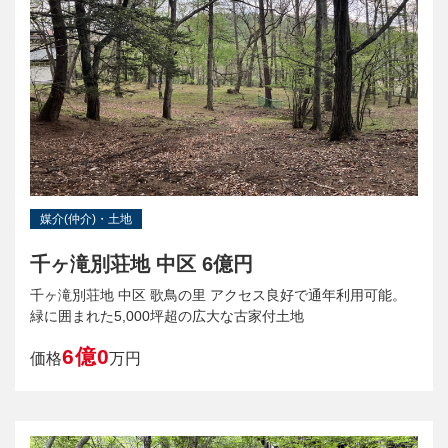
媒介(仲介)・土地
千ヶ滝別荘地 中区 6億円
千ヶ滝別荘地 中区 歌鳥の里 アクセス良好で通年利用可能。
緑に囲まれた5,000坪超の広大な古家付土地
6億0
価格
万円