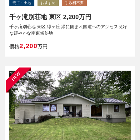
売主・土地
おすすめ
手数料不要
千ヶ滝別荘地 東区 2,200万円
千ヶ滝別荘地 東区 緑ヶ丘 緑に囲まれ国道へのアクセス良好
な緩やかな南東傾斜地
2,200
価格
万円
NEW