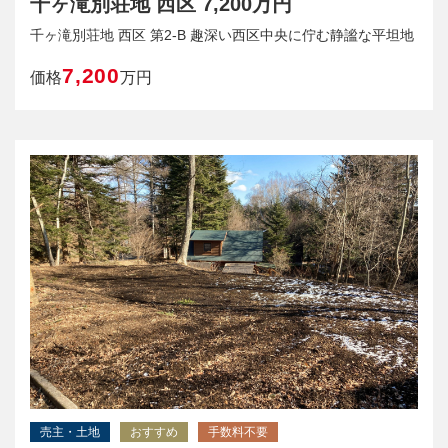
千ヶ滝別荘地 西区 7,200万円
千ヶ滝別荘地 西区 第2‐B 趣深い西区中央に佇む静謐な平坦地
7,200
価格
万円
売主・土地
おすすめ
手数料不要