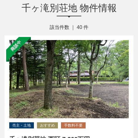
千ヶ滝別荘地 物件情報
該当件数 ｜
40
件
商談中
売主・土地
おすすめ
手数料不要