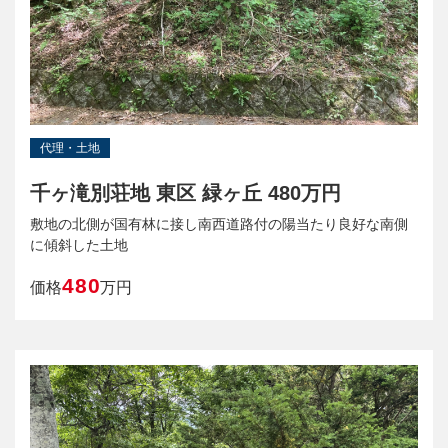
代理・土地
千ヶ滝別荘地 東区 緑ヶ丘 480万円
敷地の北側が国有林に接し南西道路付の陽当たり良好な南側
に傾斜した土地
480
価格
万円