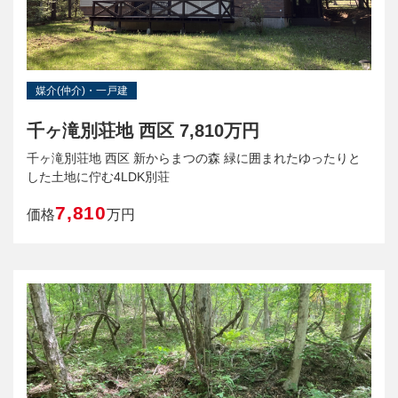
媒介(仲介)・一戸建
千ヶ滝別荘地 西区 7,810万円
千ヶ滝別荘地 西区 新からまつの森 緑に囲まれたゆったりと
した土地に佇む4LDK別荘
7,810
価格
万円