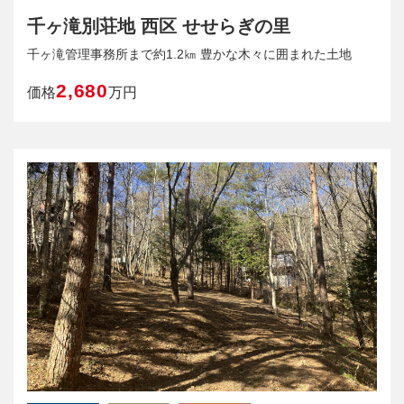
千ヶ滝別荘地 西区 せせらぎの里
千ヶ滝管理事務所まで約1.2㎞ 豊かな木々に囲まれた土地
2,680
価格
万円