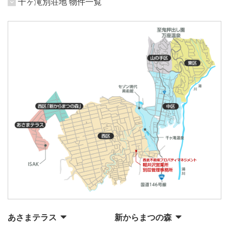
千ヶ滝別荘地 物件一覧
あさまテラス
新からまつの森