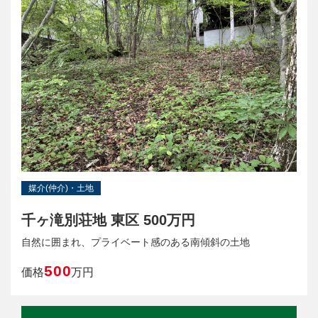
媒介(仲介)・土地
千ヶ滝別荘地 東区 500万円
自然に囲まれ、プライベート感のある南傾斜の土地
500
価格
万円