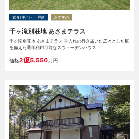
媒介(仲介)・一戸建
おすすめ
千ヶ滝別荘地 あさまテラス
千ヶ滝別荘地 あさまテラス 手入れの行き届いた広々とした庭
を備えた通年利用可能なスウェーデンハウス
2億5,550
価格
万円