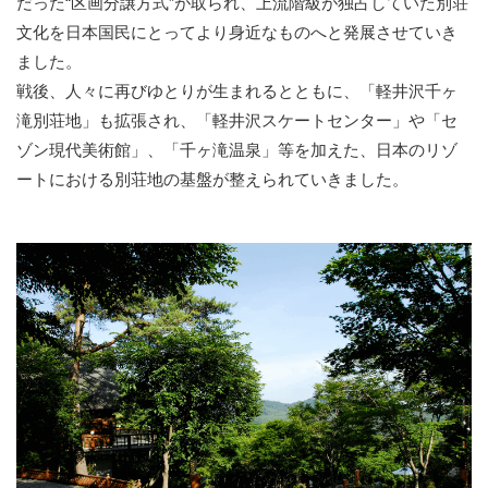
だった“区画分譲方式”が取られ、上流階級が独占していた別荘
文化を日本国民にとってより身近なものへと発展させていき
ました。
戦後、人々に再びゆとりが生まれるとともに、「軽井沢千ヶ
滝別荘地」も拡張され、「軽井沢スケートセンター」や「セ
ゾン現代美術館」、「千ヶ滝温泉」等を加えた、日本のリゾ
ートにおける別荘地の基盤が整えられていきました。