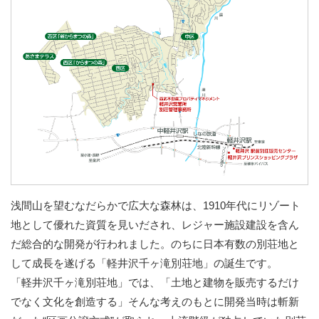
浅間山を望むなだらかで広大な森林は、1910年代にリゾート
地として優れた資質を見いだされ、レジャー施設建設を含ん
だ総合的な開発が行われました。のちに日本有数の別荘地と
して成長を遂げる「軽井沢千ヶ滝別荘地」の誕生です。
「軽井沢千ヶ滝別荘地」では、「土地と建物を販売するだけ
でなく文化を創造する」そんな考えのもとに開発当時は斬新