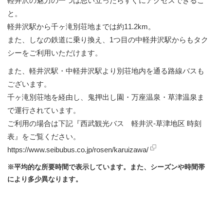
軽井沢の魅力の一つは思い立ったらすぐにアクセスできるこ
と。
軽井沢駅から千ヶ滝別荘地までは約11.2km。
また、しなの鉄道に乗り換え、1つ目の中軽井沢駅からもタク
シーをご利用いただけます。
また、軽井沢駅・中軽井沢駅より別荘地内を通る路線バスも
ございます。
千ヶ滝別荘地を経由し、鬼押出し園・万座温泉・草津温泉ま
で運行されています。
ご利用の場合は下記『西武観光バス 軽井沢-草津地区 時刻
表』をご覧ください。
https://www.seibubus.co.jp/rosen/karuizawa/
※平均的な所要時間で表示しています。また、シーズンや時間帯
により多少異なります。