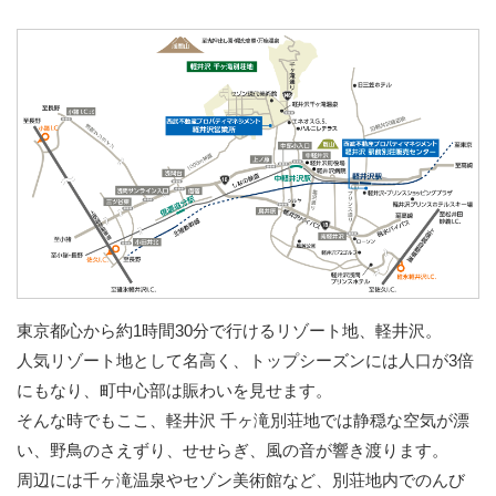
東京都心から約1時間30分で行けるリゾート地、軽井沢。
人気リゾート地として名高く、トップシーズンには人口が3倍
にもなり、町中心部は賑わいを見せます。
そんな時でもここ、軽井沢 千ヶ滝別荘地では静穏な空気が漂
い、野鳥のさえずり、せせらぎ、風の音が響き渡ります。
周辺には千ヶ滝温泉やセゾン美術館など、別荘地内でのんび