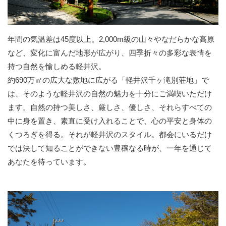
年間の気温差は45度以上。2,000m級の山々やなだらかな高原
など、変化に富んだ地形が広がり、四季折々の多彩な表情を
持つ自然を愉しめる軽井沢。
約690万㎡の広大な敷地に広がる「軽井沢千ヶ滝別荘地」で
は、そのような軽井沢の自然の魅力を十分にご満喫いただけ
ます。自然の持つ美しさ、厳しさ、優しさ、それらすべての
中に身を置き、素直に受け入れることで、心の平安と身体の
くつろぎを得る。それが軽井沢のスタイル。都会にいるだけ
では決して知ることができない豊穣なる時が、一年を通じて
あなたを待っています。