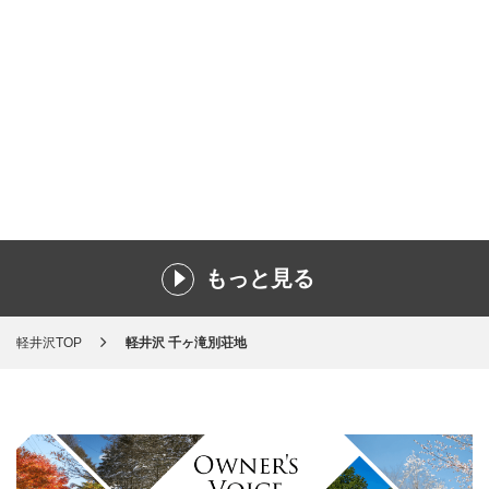
もっと見る
軽井沢TOP
軽井沢 千ヶ滝別荘地