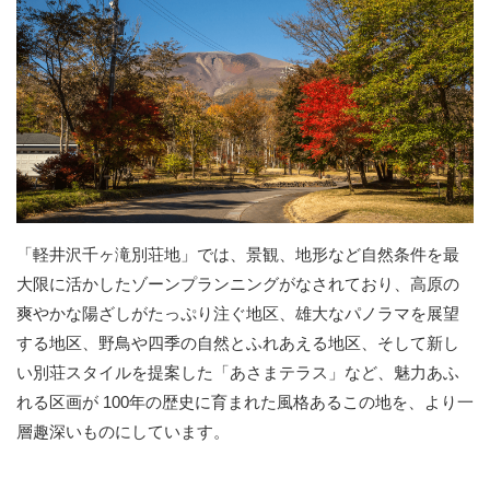
「軽井沢千ヶ滝別荘地」では、景観、地形など自然条件を最
大限に活かしたゾーンプランニングがなされており、高原の
爽やかな陽ざしがたっぷり注ぐ地区、雄大なパノラマを展望
する地区、野鳥や四季の自然とふれあえる地区、そして新し
い別荘スタイルを提案した「あさまテラス」など、魅力あふ
れる区画が 100年の歴史に育まれた風格あるこの地を、より一
層趣深いものにしています。