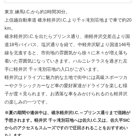
東京 練馬I.C.から約1時間30分。
上信越自動車道 碓氷軽井沢I.C.より千ヶ滝別荘地まで車で約20
km。
碓氷軽井沢I.C.を出たらプリンス通り、南軽井沢交差点より国
道18号バイパス、塩沢通りを経て、中軽井沢駅より国道146号
線を北進すると、市街地の雰囲気から徐々に木々が増え落ち
着いた雰囲気になっていきます。ハルニレテラスを過ぎた左
手に軽井沢 千ヶ滝別荘地の入口がございます。
軽井沢はドライブに魅力的な土地で街中には高級スポーツカ
ーやクラシックカーなど車の愛好家達がドライブを楽しむ様
子が度々見られます。お洒落な車をみかけられるのも軽井沢
の楽しみの一つです。
※夏の期間や連休中は、碓氷軽井沢I.C.～プリンス通りまで混雑が
予想されます。軽井沢 千ヶ滝別荘地へは佐久I.C.又は、佐久平SIC
からのアクセスもスムーズですので迂回されることをおすすめい
たします。