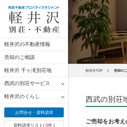
軽井沢の不動産情報
売却のご相談
軽井沢 千ヶ滝別荘地
軽井沢TOP
売却の
西武の別荘サービス
軽井沢のくらし
西武の別荘
お問合せ・資料請求
ご売却をお考え
資料請求リスト(
0
件 )