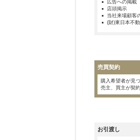
広告への掲載
店頭掲示
当社来場顧客
(財)東日本
売買契約
購入希望者が見
売主、買主が契
お引渡し