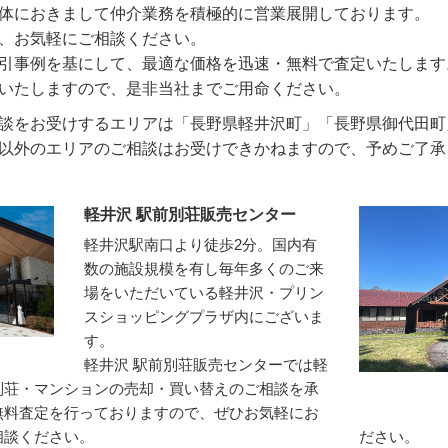
体におきまして仲介業務を積極的に営業展開しております。
、お気軽にご相談ください。
引事例を基にして、最適な価格を迅速・無料で査定いたします
いたしますので、是非当社までご用命ください。
談をお受けするエリアは「長野県軽井沢町」「長野県御代田町
以外のエリアのご相談はお受けできかねますので、予めご了承
軽井沢 駅前別荘販売センター
軽井沢駅南口より徒歩2分。国内有
数の施設規模を有し毎年多くのご来
場をいただいている軽井沢・プリン
スショッピングプラザ内にございま
す。
軽井沢 駅前別荘販売センターでは軽
別荘・マンションの売却・買い替えのご相談を承
無料査定を行っておりますので、ぜひお気軽にお
相談ください。
ださい。