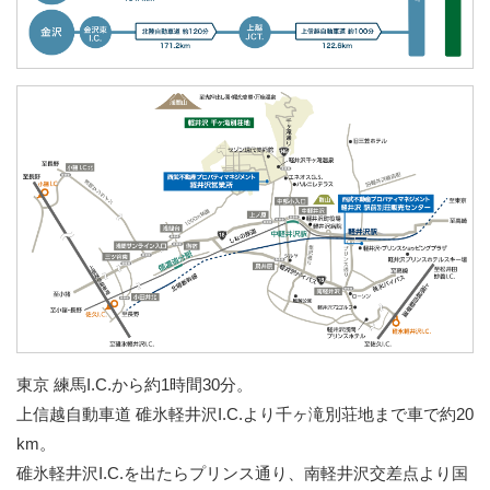
東京 練馬I.C.から約1時間30分。
上信越自動車道 碓氷軽井沢I.C.より千ヶ滝別荘地まで車で約20
km。
碓氷軽井沢I.C.を出たらプリンス通り、南軽井沢交差点より国