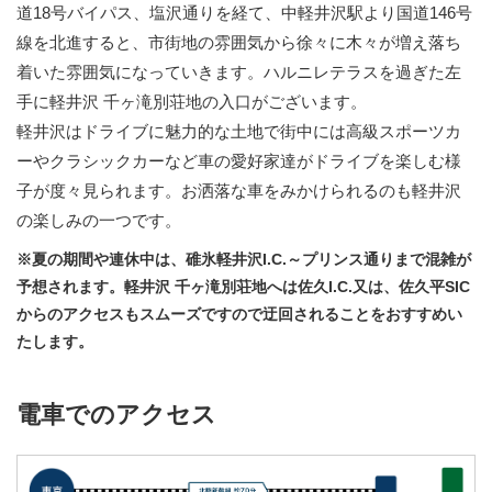
道18号バイパス、塩沢通りを経て、中軽井沢駅より国道146号
線を北進すると、市街地の雰囲気から徐々に木々が増え落ち
着いた雰囲気になっていきます。ハルニレテラスを過ぎた左
手に軽井沢 千ヶ滝別荘地の入口がございます。
軽井沢はドライブに魅力的な土地で街中には高級スポーツカ
ーやクラシックカーなど車の愛好家達がドライブを楽しむ様
子が度々見られます。お洒落な車をみかけられるのも軽井沢
の楽しみの一つです。
※夏の期間や連休中は、碓氷軽井沢I.C.～プリンス通りまで混雑が
予想されます。軽井沢 千ヶ滝別荘地へは佐久I.C.又は、佐久平SIC
からのアクセスもスムーズですので迂回されることをおすすめい
たします。
電車でのアクセス