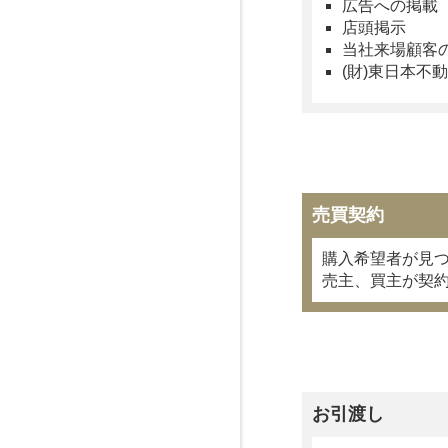
広告への掲載
店頭掲示
当社来場顧客
(財)東日本
売買契約
購入希望者が見
売主、買主が契
お引渡し