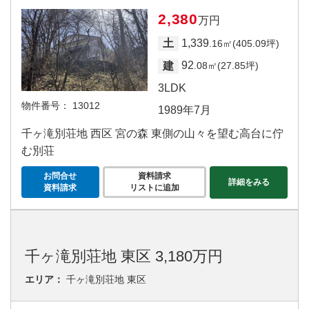
2,380
万円
1,339
土
.16㎡(405.09坪)
92
建
.08㎡(27.85坪)
3LDK
物件番号：
13012
1989年7月
千ヶ滝別荘地 西区 宮の森 東側の山々を望む高台に佇
む別荘
お問合せ
資料請求
詳細をみる
資料請求
リストに追加
千ヶ滝別荘地 東区 3,180万円
エリア：
千ヶ滝別荘地 東区