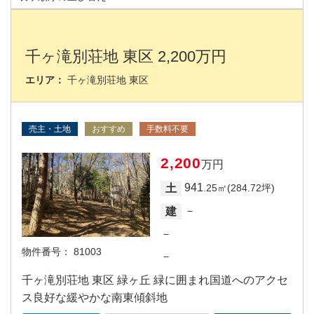
千ヶ滝別荘地 東区 2,200万円
エリア：
千ヶ滝別荘地 東区
売主・土地
おすすめ
手数料不要
2,200
万円
941
土
.25㎡(284.72坪)
－
建
－
物件番号：
81003
－
千ヶ滝別荘地 東区 緑ヶ丘 緑に囲まれ国道へのアクセ
ス良好な緩やかな南東傾斜地