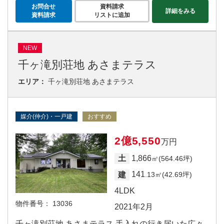
お問合せ
資料請求
詳細をみる
資料請求
リストに追加
NEW
千ヶ滝別荘地 あさまテラス
エリア：
千ヶ滝別荘地 あさまテラス
媒介(仲介)・一戸建
おすすめ
2億5,550
万円
1,866
土
㎡(564.46坪)
141
建
.13㎡(42.69坪)
4LDK
物件番号：
13036
2021年2月
千ヶ滝別荘地 あさまテラス 手入れの行き届いた広々