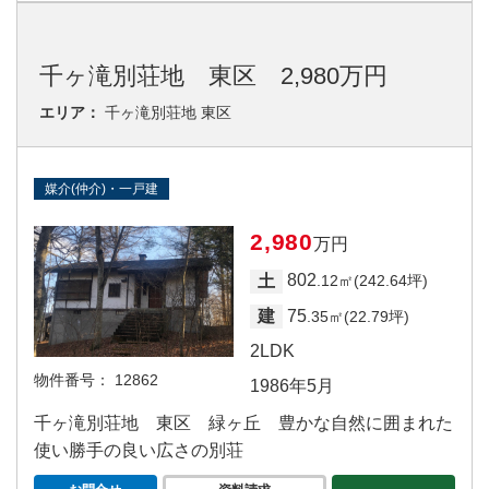
千ヶ滝別荘地 東区 2,980万円
エリア：
千ヶ滝別荘地 東区
媒介(仲介)・一戸建
2,980
万円
802
土
.12㎡(242.64坪)
75
建
.35㎡(22.79坪)
2LDK
物件番号：
12862
1986年5月
千ヶ滝別荘地 東区 緑ヶ丘 豊かな自然に囲まれた
使い勝手の良い広さの別荘