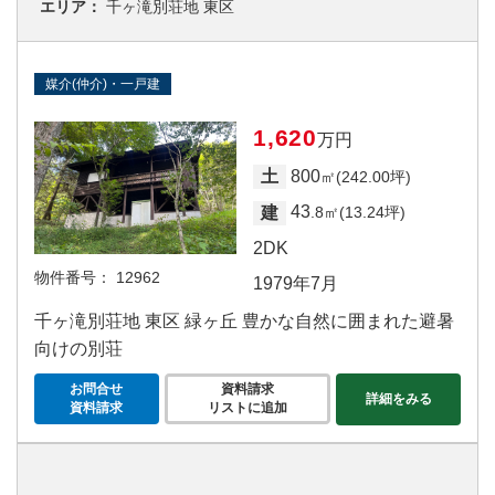
エリア：
千ヶ滝別荘地 東区
媒介(仲介)・一戸建
1,620
万円
800
土
㎡(242.00坪)
43
建
.8㎡(13.24坪)
2DK
物件番号：
12962
1979年7月
千ヶ滝別荘地 東区 緑ヶ丘 豊かな自然に囲まれた避暑
向けの別荘
お問合せ
資料請求
詳細をみる
資料請求
リストに追加