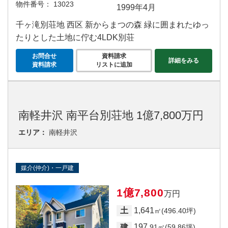
物件番号：
13023
1999年4月
千ヶ滝別荘地 西区 新からまつの森 緑に囲まれたゆっ
たりとした土地に佇む4LDK別荘
お問合せ
資料請求
詳細をみる
資料請求
リストに追加
南軽井沢 南平台別荘地 1億7,800万円
エリア：
南軽井沢
媒介(仲介)・一戸建
1億7,800
万円
1,641
土
㎡(496.40坪)
197
建
.91㎡(59.86坪)