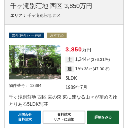
千ヶ滝別荘地 西区 3,850万円
エリア：
千ヶ滝別荘地 西区
媒介(仲介)・一戸建
おすすめ
3,850
万円
1,244
土
㎡(376.31坪)
155
建
.38㎡(47.00坪)
5LDK
物件番号：
12894
1989年7月
千ヶ滝別荘地 西区 宮の森 東に連なる山々が望めるゆ
とりある5LDK別荘
お問合せ
資料請求
詳細をみる
資料請求
リストに追加