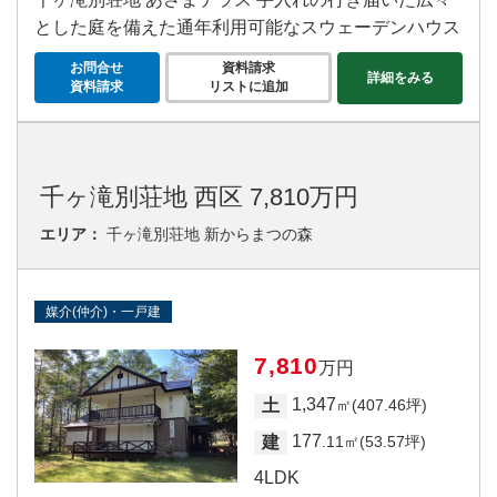
とした庭を備えた通年利用可能なスウェーデンハウス
お問合せ
資料請求
詳細をみる
資料請求
リストに追加
千ヶ滝別荘地 西区 7,810万円
エリア：
千ヶ滝別荘地 新からまつの森
媒介(仲介)・一戸建
7,810
万円
1,347
土
㎡(407.46坪)
177
建
.11㎡(53.57坪)
4LDK