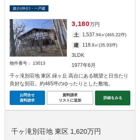
媒介(仲介)・一戸建
3,180
万円
1,537
土
.94㎡(465.22坪)
118
建
.8㎡(35.93坪)
3LDK
物件番号：
13013
1977年6月
千ヶ滝別荘地 東区 緑ヶ丘 高台にある眺望と日当たり
良好な別荘。約465坪のゆったりとした敷地。
お問合せ
資料請求
詳細をみる
資料請求
リストに追加
千ヶ滝別荘地 東区 1,620万円