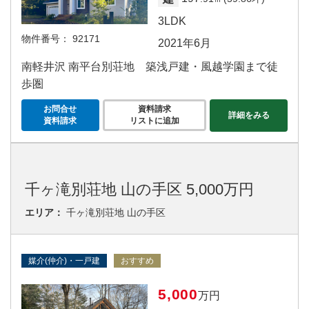
3LDK
物件番号：
92171
2021年6月
南軽井沢 南平台別荘地 築浅戸建・風越学園まで徒
歩圏
お問合せ
資料請求
詳細をみる
資料請求
リストに追加
千ヶ滝別荘地 山の手区 5,000万円
エリア：
千ヶ滝別荘地 山の手区
媒介(仲介)・一戸建
おすすめ
5,000
万円