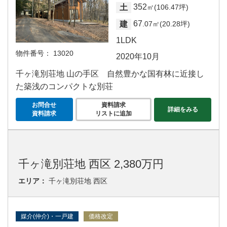
352
土
㎡(106.47坪)
67
建
.07㎡(20.28坪)
1LDK
物件番号：
13020
2020年10月
千ヶ滝別荘地 山の手区 自然豊かな国有林に近接し
た築浅のコンパクトな別荘
お問合せ
資料請求
詳細をみる
資料請求
リストに追加
千ヶ滝別荘地 西区 2,380万円
エリア：
千ヶ滝別荘地 西区
媒介(仲介)・一戸建
価格改定