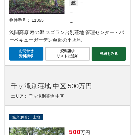
－
建
－
物件番号：
11355
－
浅間高原 寿の郷 スズラン台別荘地 管理センター・バ
ーベキューガーデン至近の平坦地
お問合せ
資料請求
詳細をみる
資料請求
リストに追加
千ヶ滝別荘地 中区 500万円
エリア：
千ヶ滝別荘地 中区
媒介(仲介)・土地
500
万円