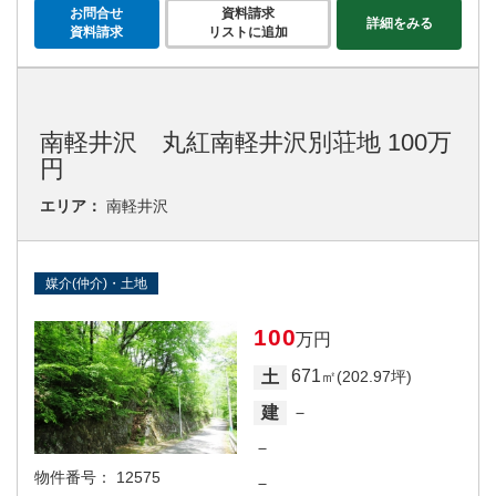
お問合せ
資料請求
詳細をみる
資料請求
リストに追加
南軽井沢 丸紅南軽井沢別荘地 100万
円
エリア：
南軽井沢
媒介(仲介)・土地
100
万円
671
土
㎡(202.97坪)
－
建
－
物件番号：
12575
－