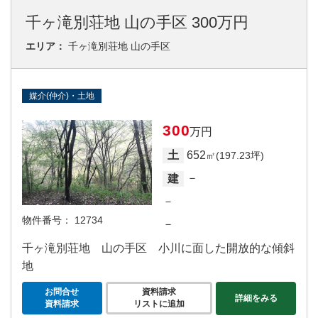
千ヶ滝別荘地 山の手区 300万円
エリア：
千ヶ滝別荘地 山の手区
媒介(仲介)・土地
300
万円
652
土
㎡(197.23坪)
－
建
－
物件番号：
12734
－
千ヶ滝別荘地 山の手区 小川に面した開放的な傾斜
地
お問合せ
資料請求
詳細をみる
資料請求
リストに追加