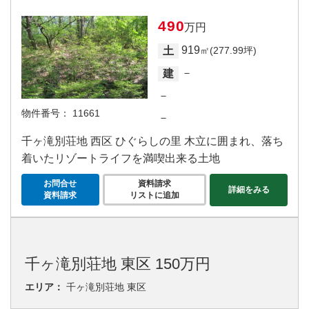
490
万円
919
土
㎡(277.99坪)
－
建
－
物件番号：
11661
－
千ヶ滝別荘地 西区 ひぐらしの里 木立に囲まれ、落ち
着いたリゾートライフを満喫出来る土地
お問合せ
資料請求
詳細をみる
資料請求
リストに追加
千ヶ滝別荘地 東区 150万円
エリア：
千ヶ滝別荘地 東区