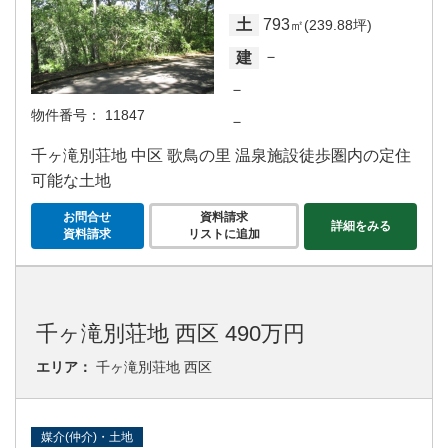
793
土
㎡(239.88坪)
－
建
－
物件番号：
11847
－
千ヶ滝別荘地 中区 歌鳥の里 温泉施設徒歩圏内の定住
可能な土地
お問合せ
資料請求
詳細をみる
資料請求
リストに追加
千ヶ滝別荘地 西区 490万円
エリア：
千ヶ滝別荘地 西区
媒介(仲介)・土地