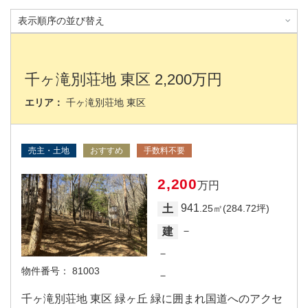
千ヶ滝別荘地 東区 2,200万円
エリア：
千ヶ滝別荘地 東区
売主・土地
おすすめ
手数料不要
2,200
万円
941
土
.25㎡(284.72坪)
－
建
－
物件番号：
81003
－
千ヶ滝別荘地 東区 緑ヶ丘 緑に囲まれ国道へのアクセ