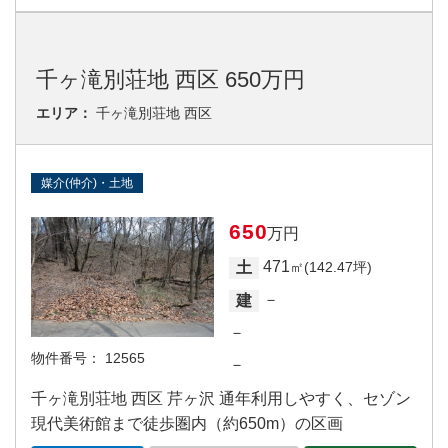
千ヶ滝別荘地 西区 650万円
エリア：
千ヶ滝別荘地 西区
媒介(仲介)・土地
650
万円
471
土
㎡(142.47坪)
－
建
－
物件番号：
12565
－
千ヶ滝別荘地 西区 芹ヶ沢 通年利用しやすく、セゾン
現代美術館まで徒歩圏内（約650m）の区画