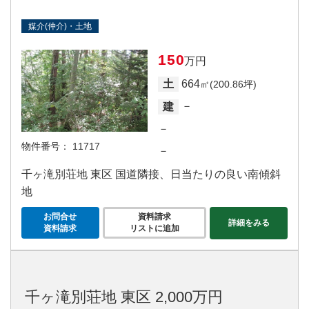
媒介(仲介)・土地
150
万円
664
土
㎡(200.86坪)
－
建
－
物件番号：
11717
－
千ヶ滝別荘地 東区 国道隣接、日当たりの良い南傾斜
地
お問合せ
資料請求
詳細をみる
資料請求
リストに追加
千ヶ滝別荘地 東区 2,000万円