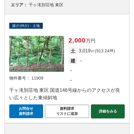
エリア：
千ヶ滝別荘地 東区
媒介(仲介)・土地
2,000
万円
3,019
土
㎡(913.24坪)
－
建
－
物件番号：
11909
－
千ヶ滝別荘地 東区 国道146号線からのアクセスが良
い広々とした東傾斜地
お問合せ
資料請求
詳細をみる
資料請求
リストに追加