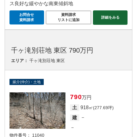
ス良好な緩やかな南東傾斜地
お問合せ
資料請求
詳細をみる
資料請求
リストに追加
千ヶ滝別荘地 東区 790万円
エリア：
千ヶ滝別荘地 東区
媒介(仲介)・土地
790
万円
918
土
㎡(277.69坪)
－
建
－
物件番号：
11040