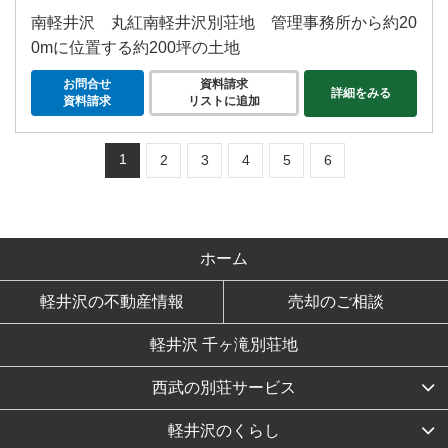
南軽井沢 丸紅南軽井沢別荘地 管理事務所から約20
0mに位置する約200坪の土地
お問合せ
資料請求
詳細をみる
資料請求
リストに追加
1
2
3
4
5
6
ホーム
軽井沢の不動産情報
売却のご相談
軽井沢 千ヶ滝別荘地
西武の別荘サービス
軽井沢のくらし