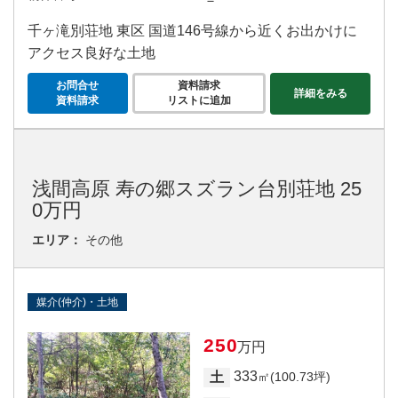
－
千ヶ滝別荘地 東区 国道146号線から近くお出かけに
アクセス良好な土地
お問合せ
資料請求
詳細をみる
資料請求
リストに追加
浅間高原 寿の郷スズラン台別荘地 25
0万円
エリア：
その他
媒介(仲介)・土地
250
万円
333
土
㎡(100.73坪)