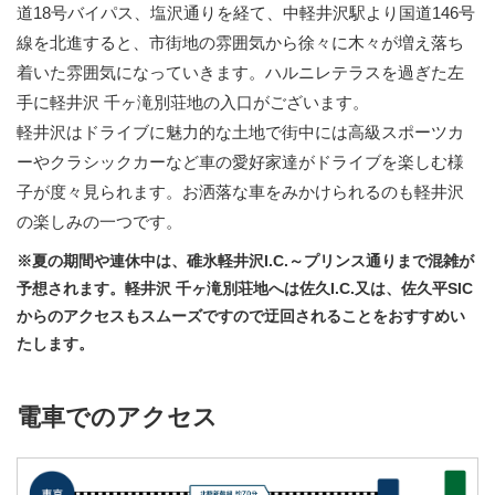
道18号バイパス、塩沢通りを経て、中軽井沢駅より国道146号
線を北進すると、市街地の雰囲気から徐々に木々が増え落ち
着いた雰囲気になっていきます。ハルニレテラスを過ぎた左
手に軽井沢 千ヶ滝別荘地の入口がございます。
軽井沢はドライブに魅力的な土地で街中には高級スポーツカ
ーやクラシックカーなど車の愛好家達がドライブを楽しむ様
子が度々見られます。お洒落な車をみかけられるのも軽井沢
の楽しみの一つです。
※夏の期間や連休中は、碓氷軽井沢I.C.～プリンス通りまで混雑が
予想されます。軽井沢 千ヶ滝別荘地へは佐久I.C.又は、佐久平SIC
からのアクセスもスムーズですので迂回されることをおすすめい
たします。
電車でのアクセス