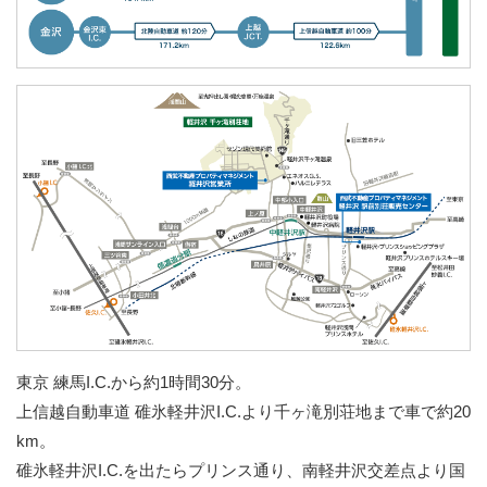
東京 練馬I.C.から約1時間30分。
上信越自動車道 碓氷軽井沢I.C.より千ヶ滝別荘地まで車で約20
km。
碓氷軽井沢I.C.を出たらプリンス通り、南軽井沢交差点より国