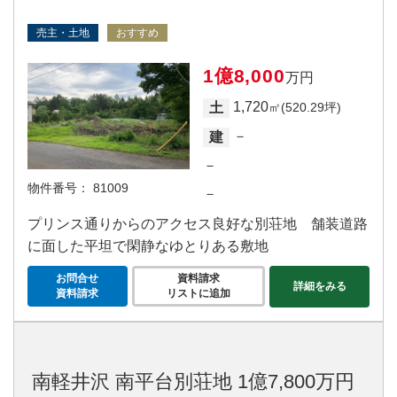
売主・土地
おすすめ
1億8,000
万円
1,720
土
㎡(520.29坪)
－
建
－
物件番号：
81009
－
プリンス通りからのアクセス良好な別荘地 舗装道路
に面した平坦で閑静なゆとりある敷地
お問合せ
資料請求
詳細をみる
資料請求
リストに追加
南軽井沢 南平台別荘地 1億7,800万円