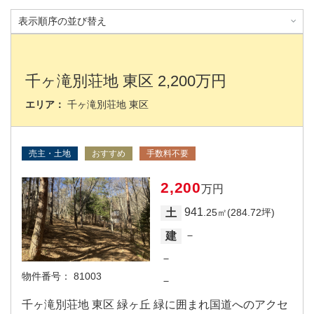
千ヶ滝別荘地 東区 2,200万円
エリア：
千ヶ滝別荘地 東区
売主・土地
おすすめ
手数料不要
2,200
万円
941
土
.25㎡(284.72坪)
－
建
－
物件番号：
81003
－
千ヶ滝別荘地 東区 緑ヶ丘 緑に囲まれ国道へのアクセ