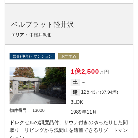
ベルプラット軽井沢
エリア：
中軽井沢北
媒介(仲介)・マンション
おすすめ
1億2,500
万円
－
土
125
建
.43㎡(37.94坪)
3LDK
物件番号：
13000
1989年11月
ドレクセルの調度品付、サウナ付きのゆったりした間
取り リビングから浅間山を遠望できるリゾートマン
ション