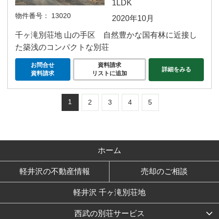
1LDK
物件番号：
13020
2020年10月
千ヶ滝別荘地 山の手区 自然豊かな国有林に近接し
た築浅のコンパクトな別荘
お問合せ
資料請求
詳細をみる
資料請求
リストに追加
1
2
3
4
5
ホーム
軽井沢の不動産情報
売却のご相談
軽井沢 千ヶ滝別荘地
西武の別荘サービス