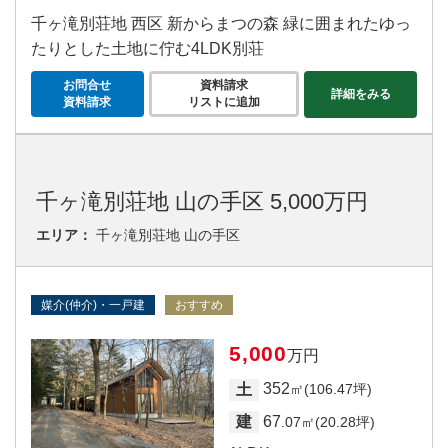
千ヶ滝別荘地 西区 新からまつの森 緑に囲まれたゆっ
たりとした土地に佇む4LDK別荘
お問合せ
資料請求
詳細をみる
資料請求
リストに追加
千ヶ滝別荘地 山の手区 5,000万円
エリア：
千ヶ滝別荘地 山の手区
媒介(仲介)・一戸建
おすすめ
5,000
万円
352
土
㎡(106.47坪)
67
建
.07㎡(20.28坪)