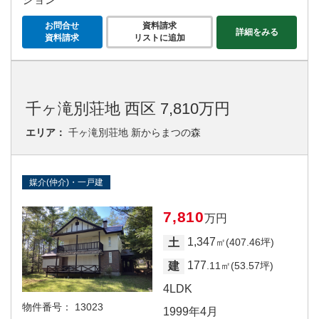
お問合せ
資料請求
詳細をみる
資料請求
リストに追加
千ヶ滝別荘地 西区 7,810万円
エリア：
千ヶ滝別荘地 新からまつの森
媒介(仲介)・一戸建
7,810
万円
1,347
土
㎡(407.46坪)
177
建
.11㎡(53.57坪)
4LDK
物件番号：
13023
1999年4月