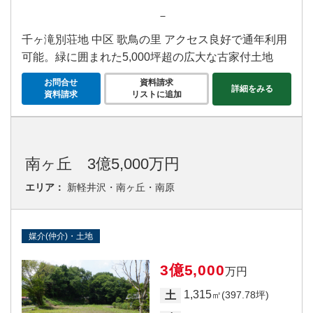
－
千ヶ滝別荘地 中区 歌鳥の里 アクセス良好で通年利用
可能。緑に囲まれた5,000坪超の広大な古家付土地
お問合せ
資料請求
詳細をみる
資料請求
リストに追加
南ヶ丘 3億5,000万円
エリア：
新軽井沢・南ヶ丘・南原
媒介(仲介)・土地
3億5,000
万円
1,315
土
㎡(397.78坪)