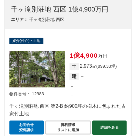
千ヶ滝別荘地 西区 1億4,900万円
エリア：
千ヶ滝別荘地 西区
媒介(仲介)・土地
1億4,900
万円
2,973
土
㎡(899.33坪)
－
建
－
物件番号：
12983
－
千ヶ滝別荘地 西区 第2‐B 約900坪の樹木に包まれた古
家付土地
お問合せ
資料請求
詳細をみる
資料請求
リストに追加