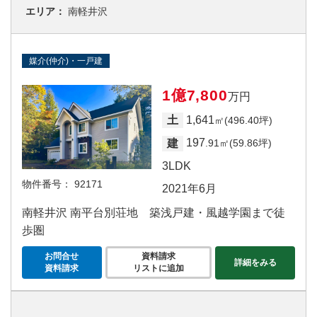
エリア：
南軽井沢
媒介(仲介)・一戸建
1億7,800
万円
1,641
土
㎡(496.40坪)
197
建
.91㎡(59.86坪)
3LDK
物件番号：
92171
2021年6月
南軽井沢 南平台別荘地 築浅戸建・風越学園まで徒
歩圏
お問合せ
資料請求
詳細をみる
資料請求
リストに追加