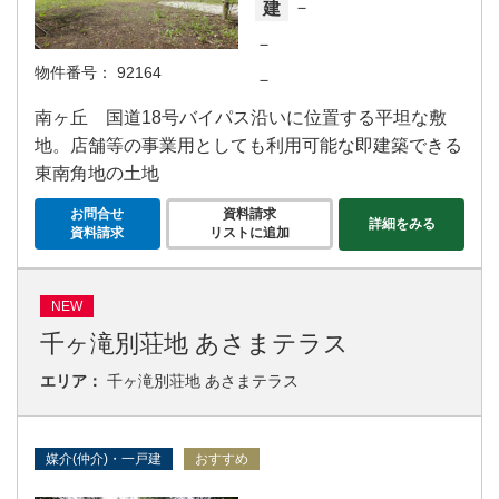
－
建
－
物件番号：
92164
－
南ヶ丘 国道18号バイパス沿いに位置する平坦な敷
地。店舗等の事業用としても利用可能な即建築できる
東南角地の土地
お問合せ
資料請求
詳細をみる
資料請求
リストに追加
NEW
千ヶ滝別荘地 あさまテラス
エリア：
千ヶ滝別荘地 あさまテラス
媒介(仲介)・一戸建
おすすめ