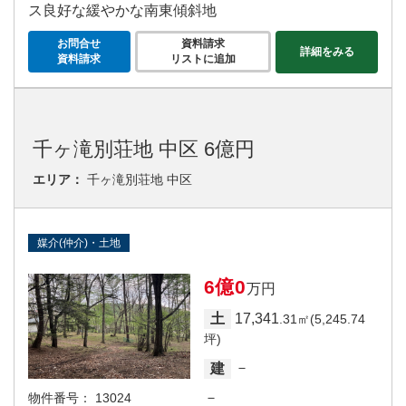
ス良好な緩やかな南東傾斜地
お問合せ
資料請求
詳細をみる
資料請求
リストに追加
千ヶ滝別荘地 中区 6億円
エリア：
千ヶ滝別荘地 中区
媒介(仲介)・土地
6億0
万円
17,341
土
.31㎡(5,245.74
坪)
－
建
－
物件番号：
13024