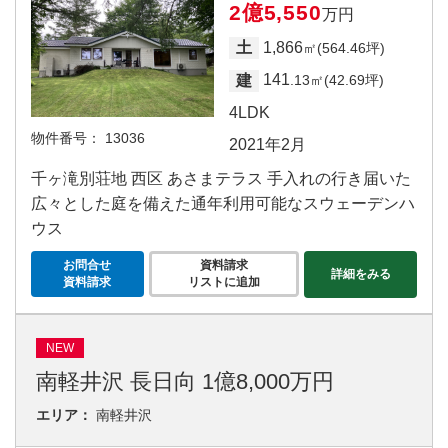
2億5,550
万円
1,866
土
㎡(564.46坪)
141
建
.13㎡(42.69坪)
4LDK
物件番号：
13036
2021年2月
千ヶ滝別荘地 西区 あさまテラス 手入れの行き届いた
広々とした庭を備えた通年利用可能なスウェーデンハ
ウス
お問合せ
資料請求
詳細をみる
資料請求
リストに追加
NEW
南軽井沢 長日向 1億8,000万円
エリア：
南軽井沢