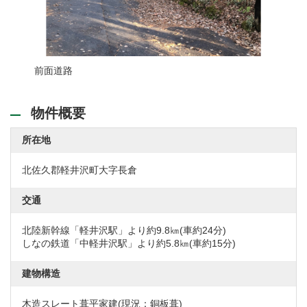
前面道路
リビン
物件概要
所在地
北佐久郡軽井沢町大字長倉
交通
北陸新幹線「軽井沢駅」より約9.8㎞(車約24分)
しなの鉄道「中軽井沢駅」より約5.8㎞(車約15分)
建物構造
木造スレート葺平家建(現況：銅板葺)