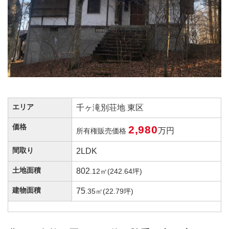
エリア
千ヶ滝別荘地 東区
価格
2,980
万円
所有権販売価格
間取り
2LDK
土地面積
802
.12㎡(242.64坪)
建物面積
75
.35㎡(22.79坪)