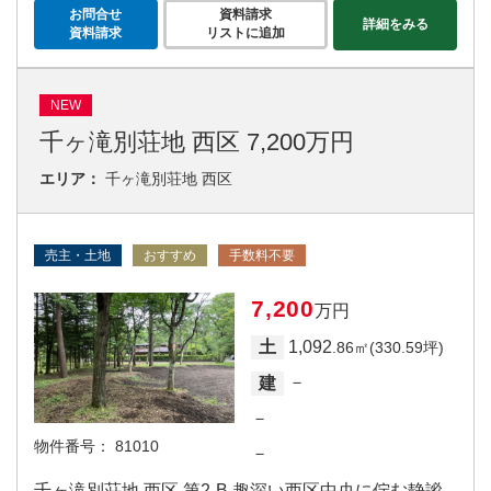
お問合せ
資料請求
詳細をみる
資料請求
リストに追加
NEW
千ヶ滝別荘地 西区 7,200万円
エリア：
千ヶ滝別荘地 西区
売主・土地
おすすめ
手数料不要
7,200
万円
1,092
土
.86㎡(330.59坪)
－
建
－
物件番号：
81010
－
千ヶ滝別荘地 西区 第2‐B 趣深い西区中央に佇む静謐