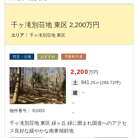
千ヶ滝別荘地 東区 2,200万円
エリア：
千ヶ滝別荘地 東区
売主・土地
おすすめ
手数料不要
2,200
万円
941
土
.25㎡(284.72坪)
－
建
－
物件番号：
81003
－
千ヶ滝別荘地 東区 緑ヶ丘 緑に囲まれ国道へのアクセ
ス良好な緩やかな南東傾斜地