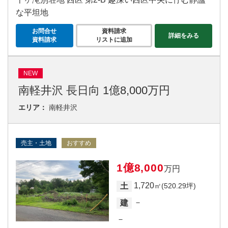
な平坦地
お問合せ
資料請求
詳細をみる
資料請求
リストに追加
NEW
南軽井沢 長日向 1億8,000万円
エリア：
南軽井沢
売主・土地
おすすめ
1億8,000
万円
1,720
土
㎡(520.29坪)
－
建
－