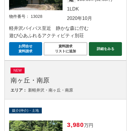
1LDK
物件番号：
13028
2020年10月
軽井沢バイパス至近 静かな森に佇む
遊び心あふれるアクティビティ別荘
お問合せ
資料請求
詳細をみる
資料請求
リストに追加
NEW
南ヶ丘・南原
エリア：
新軽井沢・南ヶ丘・南原
媒介(仲介)・土地
3,980
万円