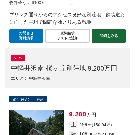
物件番号：
81009
－
プリンス通りからのアクセス良好な別荘地 舗装道路
に面した平坦で閑静なゆとりある敷地
お問合せ
資料請求
詳細をみる
資料請求
リストに追加
NEW
中軽井沢南 桜ヶ丘別荘地 9,200万円
エリア：
中軽井沢南
媒介(仲介)・一戸建
9,200
万円
499
土
㎡(150.94坪)
108
建
.06㎡(32.68坪)