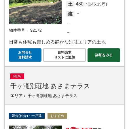
480
土
㎡(145.19坪)
－
建
－
物件番号：
92172
－
日常も休暇も楽しめる静かな別荘エリアの土地
お問合せ
資料請求
詳細をみる
資料請求
リストに追加
NEW
千ヶ滝別荘地 あさまテラス
エリア：
千ヶ滝別荘地 あさまテラス
媒介(仲介)・一戸建
おすすめ