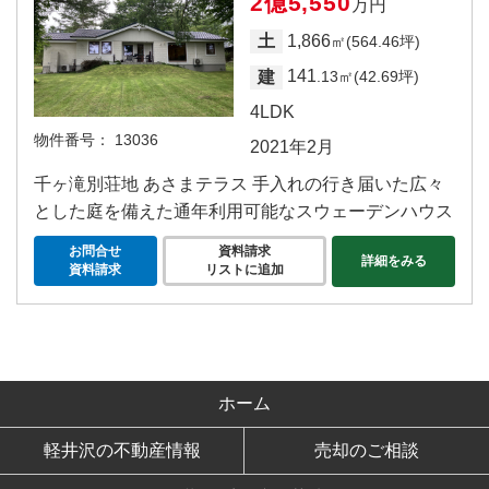
2億5,550
万円
1,866
土
㎡(564.46坪)
141
建
.13㎡(42.69坪)
4LDK
物件番号：
13036
2021年2月
千ヶ滝別荘地 あさまテラス 手入れの行き届いた広々
とした庭を備えた通年利用可能なスウェーデンハウス
お問合せ
資料請求
詳細をみる
資料請求
リストに追加
ホーム
軽井沢の不動産情報
売却のご相談