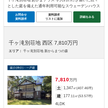
とした庭を備えた通年利用可能なスウェーデンハウス
お問合せ
資料請求
詳細をみる
資料請求
リストに追加
千ヶ滝別荘地 西区 7,810万円
エリア：
千ヶ滝別荘地 新からまつの森
媒介(仲介)・一戸建
7,810
万円
1,347
土
㎡(407.46坪)
177
建
.11㎡(53.57坪)
4LDK