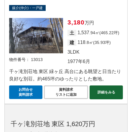
媒介(仲介)・一戸建
3,180
万円
1,537
土
.94㎡(465.22坪)
118
建
.8㎡(35.93坪)
3LDK
物件番号：
13013
1977年6月
千ヶ滝別荘地 東区 緑ヶ丘 高台にある眺望と日当たり
良好な別荘。約465坪のゆったりとした敷地。
お問合せ
資料請求
詳細をみる
資料請求
リストに追加
千ヶ滝別荘地 東区 1,620万円