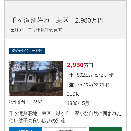
千ヶ滝別荘地 東区 2,980万円
エリア：
千ヶ滝別荘地 東区
媒介(仲介)・一戸建
2,980
万円
802
土
.12㎡(242.64坪)
75
建
.35㎡(22.79坪)
2LDK
物件番号：
12862
1986年5月
千ヶ滝別荘地 東区 緑ヶ丘 豊かな自然に囲まれた
使い勝手の良い広さの別荘