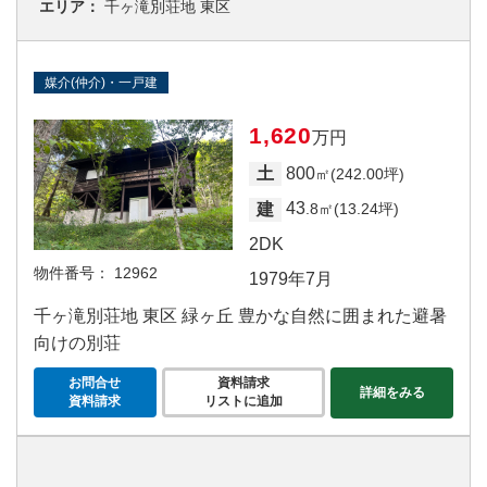
エリア：
千ヶ滝別荘地 東区
媒介(仲介)・一戸建
1,620
万円
800
土
㎡(242.00坪)
43
建
.8㎡(13.24坪)
2DK
物件番号：
12962
1979年7月
千ヶ滝別荘地 東区 緑ヶ丘 豊かな自然に囲まれた避暑
向けの別荘
お問合せ
資料請求
詳細をみる
資料請求
リストに追加