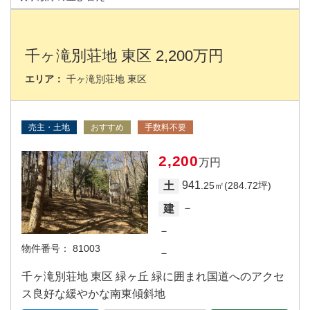
千ヶ滝別荘地 東区 2,200万円
エリア：
千ヶ滝別荘地 東区
売主・土地
おすすめ
手数料不要
2,200
万円
941
土
.25㎡(284.72坪)
－
建
－
物件番号：
81003
－
千ヶ滝別荘地 東区 緑ヶ丘 緑に囲まれ国道へのアクセ
ス良好な緩やかな南東傾斜地