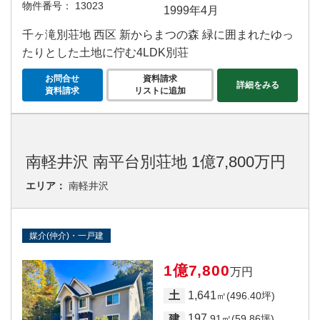
物件番号：
13023
1999年4月
千ヶ滝別荘地 西区 新からまつの森 緑に囲まれたゆっ
たりとした土地に佇む4LDK別荘
お問合せ
資料請求
詳細をみる
資料請求
リストに追加
南軽井沢 南平台別荘地 1億7,800万円
エリア：
南軽井沢
媒介(仲介)・一戸建
1億7,800
万円
1,641
土
㎡(496.40坪)
197
建
.91㎡(59.86坪)