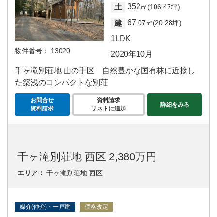
352
土
㎡(106.47坪)
67
建
.07㎡(20.28坪)
1LDK
物件番号：
13020
2020年10月
千ヶ滝別荘地 山の手区 自然豊かな国有林に近接し
た築浅のコンパクトな別荘
お問合せ
資料請求
詳細をみる
資料請求
リストに追加
千ヶ滝別荘地 西区 2,380万円
エリア：
千ヶ滝別荘地 西区
媒介(仲介)・一戸建
価格改定