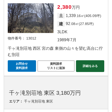
2,380
万円
1,339
土
.16㎡(405.09坪)
92
建
.08㎡(27.85坪)
3LDK
物件番号：
13012
1989年7月
千ヶ滝別荘地 西区 宮の森 東側の山々を望む高台に佇
む別荘
お問合せ
資料請求
詳細をみる
資料請求
リストに追加
千ヶ滝別荘地 東区 3,180万円
エリア：
千ヶ滝別荘地 東区