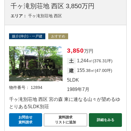
千ヶ滝別荘地 西区 3,850万円
エリア：
千ヶ滝別荘地 西区
媒介(仲介)・一戸建
おすすめ
3,850
万円
1,244
土
㎡(376.31坪)
155
建
.38㎡(47.00坪)
5LDK
物件番号：
12894
1989年7月
千ヶ滝別荘地 西区 宮の森 東に連なる山々が望めるゆ
とりある5LDK別荘
お問合せ
資料請求
詳細をみる
資料請求
リストに追加