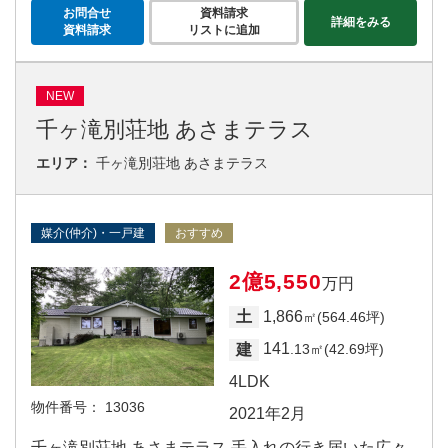
お問合せ
資料請求
詳細をみる
資料請求
リストに追加
NEW
千ヶ滝別荘地 あさまテラス
エリア：
千ヶ滝別荘地 あさまテラス
媒介(仲介)・一戸建
おすすめ
2億5,550
万円
1,866
土
㎡(564.46坪)
141
建
.13㎡(42.69坪)
4LDK
物件番号：
13036
2021年2月
千ヶ滝別荘地 あさまテラス 手入れの行き届いた広々