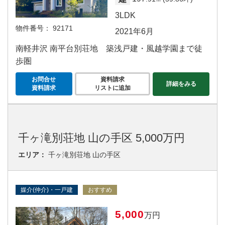
3LDK
物件番号：
92171
2021年6月
南軽井沢 南平台別荘地 築浅戸建・風越学園まで徒
歩圏
お問合せ
資料請求
詳細をみる
資料請求
リストに追加
千ヶ滝別荘地 山の手区 5,000万円
エリア：
千ヶ滝別荘地 山の手区
媒介(仲介)・一戸建
おすすめ
5,000
万円