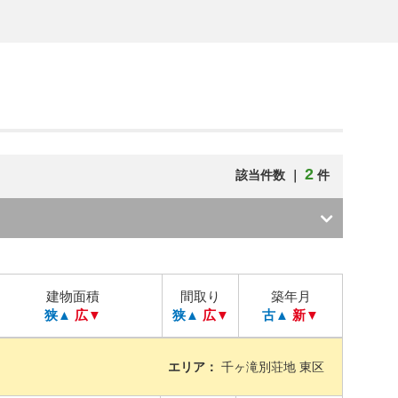
2
該当件数 ｜
件
建物面積
間取り
築年月
狭▲
広▼
狭▲
広▼
古▲
新▼
エリア：
千ヶ滝別荘地 東区