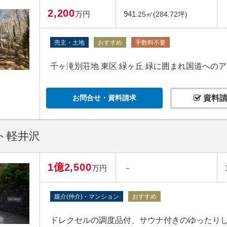
2,200
万円
941
.25㎡(284.72坪)
売主・土地
おすすめ
手数料不要
千ヶ滝別荘地 東区 緑ヶ丘 緑に囲まれ国道への
お問合せ・資料請求
資料請
ト軽井沢
1億2,500
万円
－
媒介(仲介)・マンション
おすすめ
ドレクセルの調度品付、サウナ付きのゆったり