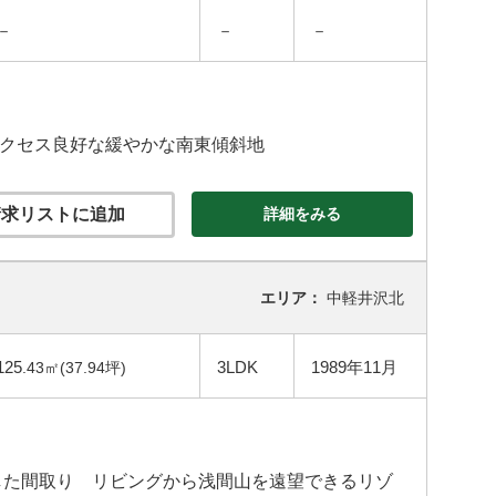
－
－
－
アクセス良好な緩やかな南東傾斜地
求リストに追加
詳細をみる
エリア：
中軽井沢北
125
3LDK
1989年11月
.43㎡(37.94坪)
した間取り リビングから浅間山を遠望できるリゾ