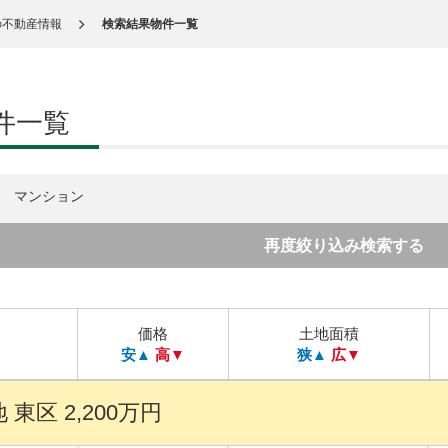
の不動産情報
検索結果物件一覧
件一覧
マンション
再度絞り込み検索する
価格
土地面積
安▲
高▼
狭▲
広▼
東区 2,200万円