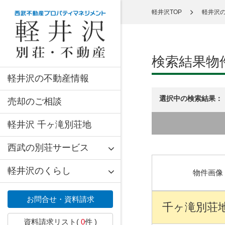
軽井沢TOP
軽井沢
検索結果物
軽井沢の不動産情報
選択中の検索結果：
売却のご相談
軽井沢 千ヶ滝別荘地
西武の別荘サービス
軽井沢のくらし
物件画像
お問合せ・資料請求
千ヶ滝別荘地 
資料請求リスト(
0
件 )