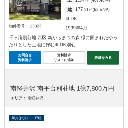
1,347
土
㎡(407.46坪)
177
建
.11㎡(53.57坪)
4LDK
物件番号：
13023
1999年4月
千ヶ滝別荘地 西区 新からまつの森 緑に囲まれたゆっ
たりとした土地に佇む4LDK別荘
お問合せ
資料請求
詳細をみる
資料請求
リストに追加
南軽井沢 南平台別荘地 1億7,800万円
エリア：
南軽井沢
媒介(仲介)・一戸建