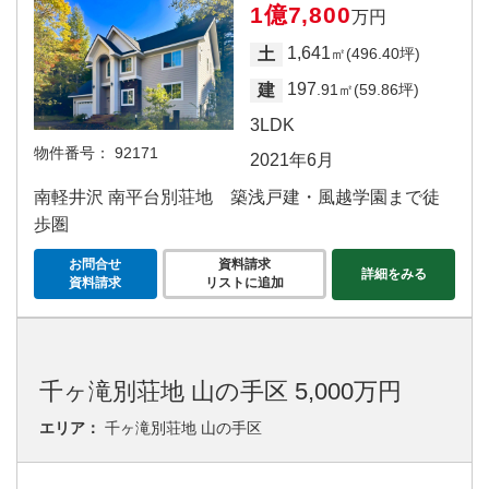
1億7,800
万円
1,641
土
㎡(496.40坪)
197
建
.91㎡(59.86坪)
3LDK
物件番号：
92171
2021年6月
南軽井沢 南平台別荘地 築浅戸建・風越学園まで徒
歩圏
お問合せ
資料請求
詳細をみる
資料請求
リストに追加
千ヶ滝別荘地 山の手区 5,000万円
エリア：
千ヶ滝別荘地 山の手区