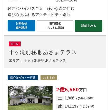
2020年10月
軽井沢バイパス至近 静かな森に佇む
遊び心あふれるアクティビティ別荘
お問合せ
資料請求
詳細をみる
資料請求
リストに追加
NEW
千ヶ滝別荘地 あさまテラス
エリア：
千ヶ滝別荘地 あさまテラス
媒介(仲介)・一戸建
おすすめ
2億5,550
万円
1,866
土
㎡(564.46坪)
141
建
.13㎡(42.69坪)