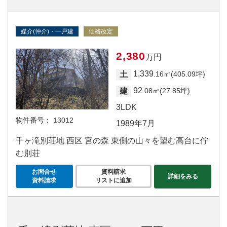
媒介(仲介)・一戸建
価格改定
2,380
万円
1,339
土
.16㎡(405.09坪)
92
建
.08㎡(27.85坪)
3LDK
物件番号：
13012
1989年7月
千ヶ滝別荘地 西区 宮の森 東側の山々を望む高台に佇
む別荘
お問合せ
資料請求
詳細をみる
資料請求
リストに追加