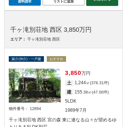
資料請求
リストに追加
千ヶ滝別荘地 西区 3,850万円
エリア：
千ヶ滝別荘地 西区
媒介(仲介)・一戸建
おすすめ
3,850
万円
1,244
土
㎡(376.31坪)
155
建
.38㎡(47.00坪)
5LDK
物件番号：
12894
1989年7月
千ヶ滝別荘地 西区 宮の森 東に連なる山々が望めるゆ
とりある5LDK別荘