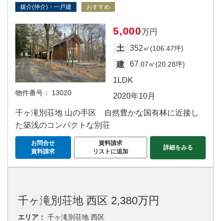
媒介(仲介)・一戸建
おすすめ
5,000
万円
352
土
㎡(106.47坪)
67
建
.07㎡(20.28坪)
1LDK
物件番号：
13020
2020年10月
千ヶ滝別荘地 山の手区 自然豊かな国有林に近接し
た築浅のコンパクトな別荘
お問合せ
資料請求
詳細をみる
資料請求
リストに追加
千ヶ滝別荘地 西区 2,380万円
エリア：
千ヶ滝別荘地 西区