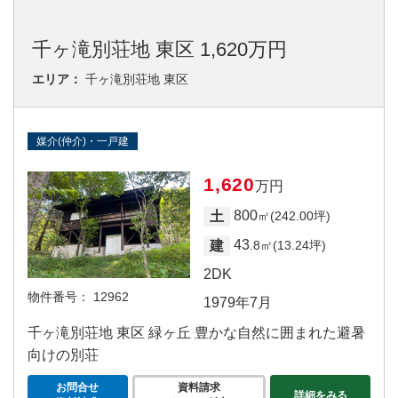
千ヶ滝別荘地 東区 1,620万円
エリア：
千ヶ滝別荘地 東区
媒介(仲介)・一戸建
1,620
万円
800
土
㎡(242.00坪)
43
建
.8㎡(13.24坪)
2DK
物件番号：
12962
1979年7月
千ヶ滝別荘地 東区 緑ヶ丘 豊かな自然に囲まれた避暑
向けの別荘
お問合せ
資料請求
詳細をみる