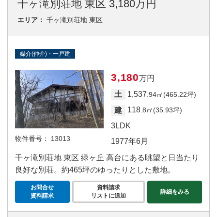
千ヶ滝別荘地 東区 3,180万円
エリア：
千ヶ滝別荘地 東区
媒介(仲介)・一戸建
3,180
万円
1,537
土
.94㎡(465.22坪)
118
建
.8㎡(35.93坪)
3LDK
物件番号：
13013
1977年6月
千ヶ滝別荘地 東区 緑ヶ丘 高台にある眺望と日当たり
良好な別荘。約465坪のゆったりとした敷地。
お問合せ
資料請求
詳細をみる
資料請求
リストに追加