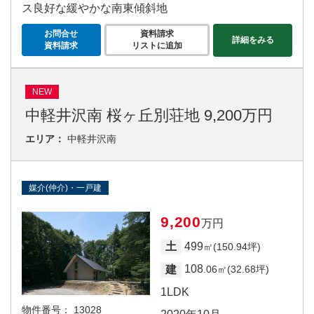
ス良好な緩やかな南東傾斜地
お問合せ
資料請求
詳細をみる
資料請求
リストに追加
NEW
中軽井沢南 桜ヶ丘別荘地 9,200万円
エリア：
中軽井沢南
媒介(仲介)・一戸建
9,200
万円
499
土
㎡(150.94坪)
108
建
.06㎡(32.68坪)
1LDK
物件番号：
13028