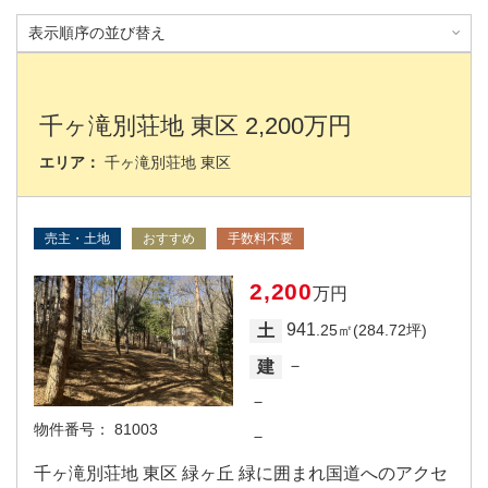
千ヶ滝別荘地 東区 2,200万円
エリア：
千ヶ滝別荘地 東区
売主・土地
おすすめ
手数料不要
2,200
万円
941
土
.25㎡(284.72坪)
－
建
－
物件番号：
81003
－
千ヶ滝別荘地 東区 緑ヶ丘 緑に囲まれ国道へのアクセ