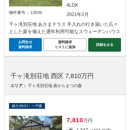
4LDK
物件番号：
13036
2021年2月
千ヶ滝別荘地 あさまテラス 手入れの行き届いた広々
とした庭を備えた通年利用可能なスウェーデンハウス
お問合せ
資料請求
詳細をみる
資料請求
リストに追加
千ヶ滝別荘地 西区 7,810万円
エリア：
千ヶ滝別荘地 新からまつの森
媒介(仲介)・一戸建
7,810
万円