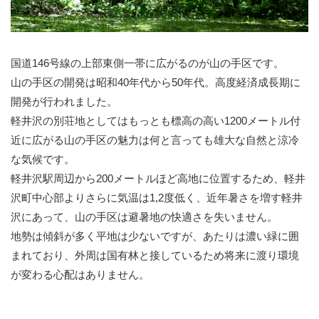
国道146号線の上部東側一帯に広がるのが山の手区です。
山の手区の開発は昭和40年代から50年代。高度経済成長期に
開発が行われました。
軽井沢の別荘地としてはもっとも標高の高い1200メートル付
近に広がる山の手区の魅力は何と言っても雄大な自然と涼冷
な気候です。
軽井沢駅周辺から200メートルほど高地に位置するため、軽井
沢町中心部よりさらに気温は1,2度低く、近年暑さを増す軽井
沢にあって、山の手区は避暑地の快適さを失いません。
地勢は傾斜が多く平地は少ないですが、あたりは濃い緑に囲
まれており、外周は国有林と接しているため将来に渡り環境
が変わる心配はありません。