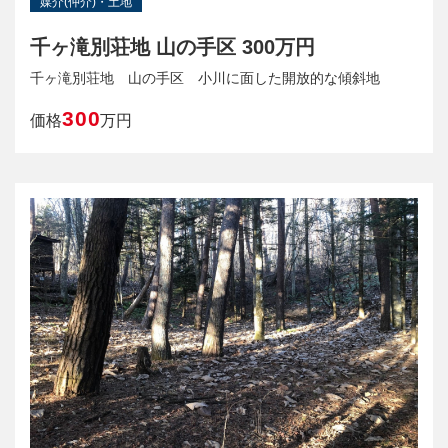
媒介(仲介)・土地
千ヶ滝別荘地 山の手区 300万円
千ヶ滝別荘地 山の手区 小川に面した開放的な傾斜地
300
価格
万円