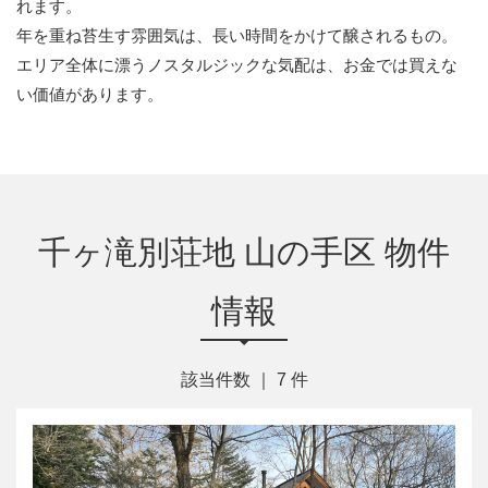
れます。
年を重ね苔生す雰囲気は、長い時間をかけて醸されるもの。
エリア全体に漂うノスタルジックな気配は、お金では買えな
い価値があります。
千ヶ滝別荘地 山の手区 物件
情報
該当件数 ｜
7
件