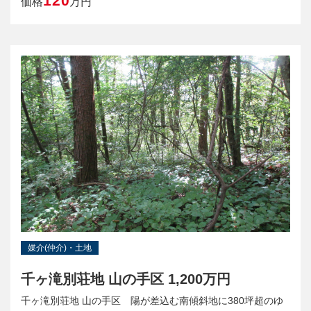
120
価格
万円
媒介(仲介)・土地
千ヶ滝別荘地 山の手区 1,200万円
千ヶ滝別荘地 山の手区 陽が差込む南傾斜地に380坪超のゆ