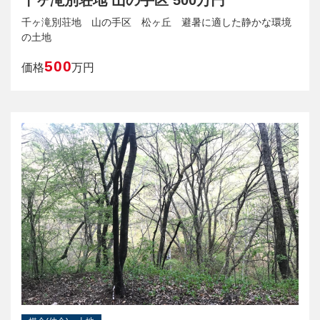
千ヶ滝別荘地 山の手区 500万円
千ヶ滝別荘地 山の手区 松ヶ丘 避暑に適した静かな環境
の土地
500
価格
万円