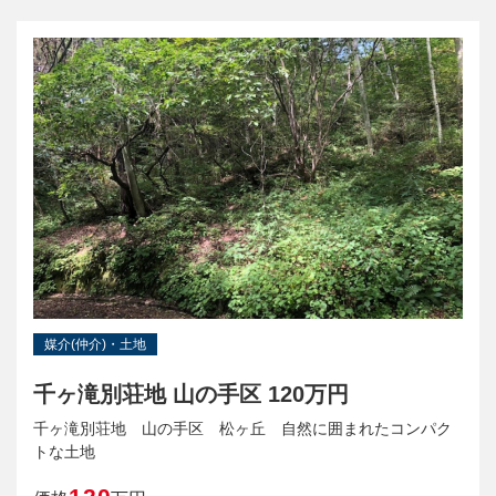
媒介(仲介)・土地
千ヶ滝別荘地 山の手区 120万円
千ヶ滝別荘地 山の手区 松ヶ丘 自然に囲まれたコンパク
トな土地