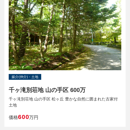
媒介(仲介)・土地
千ヶ滝別荘地 山の手区 600万
千ヶ滝別荘地 山の手区 松ヶ丘 豊かな自然に囲まれた古家付
土地
600
価格
万円