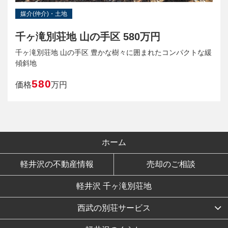
媒介(仲介)・土地
千ヶ滝別荘地 山の手区 580万円
千ヶ滝別荘地 山の手区 豊かな樹々に囲まれたコンパクトな緩
傾斜地
580
価格
万円
ホーム
軽井沢の不動産情報
売却のご相談
軽井沢 千ヶ滝別荘地
西武の別荘サービス