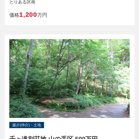
とりある区画
1,200
価格
万円
媒介(仲介)・土地