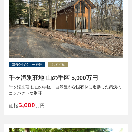
媒介(仲介)・一戸建
おすすめ
千ヶ滝別荘地 山の手区 5,000万円
千ヶ滝別荘地 山の手区 自然豊かな国有林に近接した築浅の
コンパクトな別荘
5,000
価格
万円