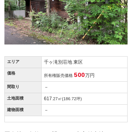
エリア
千ヶ滝別荘地 東区
価格
500
万円
所有権販売価格
間取り
－
土地面積
617
.27㎡(186.72坪)
建物面積
－