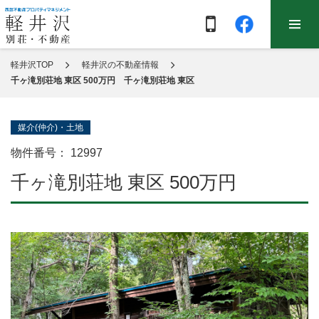
軽井沢TOP
軽井沢の不動産情報
千ヶ滝別荘地 東区 500万円 千ヶ滝別荘地 東区
媒介(仲介)・土地
物件番号：
12997
千ヶ滝別荘地 東区 500万円