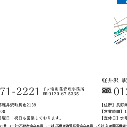
0875号、(一社)不動産協会会員、(一社)不動産流通経営協会会員、(公社)首都圏不動