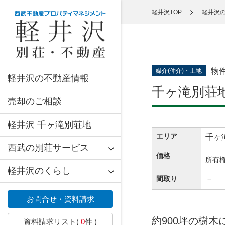
軽井沢TOP
軽井沢
物
媒介(仲介)・土地
軽井沢の不動産情報
千ヶ滝別荘地 
売却のご相談
軽井沢 千ヶ滝別荘地
エリア
千ヶ
西武の別荘サービス
価格
所有
軽井沢のくらし
間取り
－
お問合せ・資料請求
約900坪の樹
資料請求リスト(
0
件 )