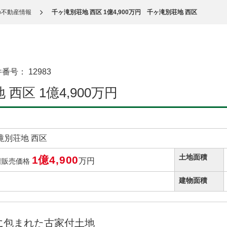
の不動産情報
千ヶ滝別荘地 西区 1億4,900万円 千ヶ滝別荘地 西区
件番号：
12983
西区 1億4,900万円
滝別荘地 西区
土地面積
1億4,900
万円
権販売価格
建物面積
木に包まれた古家付土地