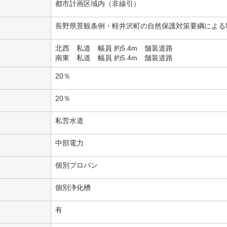
都市計画区域内（非線引）
長野県景観条例・軽井沢町の自然保護対策要綱による
北西 私道 幅員 約5.4m 舗装道路
南東 私道 幅員 約5.4m 舗装道路
20％
20％
私営水道
中部電力
個別プロパン
個別浄化槽
有