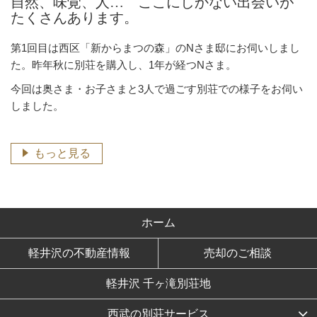
自然、味覚、人… ここにしかない出会いが
たくさんあります。
第1回目は西区「新からまつの森」のNさま邸にお伺いしまし
た。昨年秋に別荘を購入し、1年が経つNさま。
今回は奥さま・お子さまと3人で過ごす別荘での様子をお伺い
しました。
もっと見る
ホーム
軽井沢の不動産情報
売却のご相談
軽井沢 千ヶ滝別荘地
西武の別荘サービス