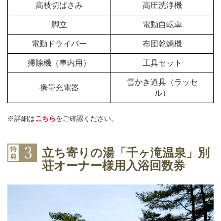
高枝切ばさみ
高圧洗浄機
脚立
電動自転車
電動ドライバー
布団乾燥機
掃除機（車内用）
工具セット
雪かき道具（ラッセ
携帯充電器
ル）
※詳細は
こちら
をご確認ください。
立ち寄りの湯「千ヶ滝温泉」別
荘オーナー様用入浴回数券