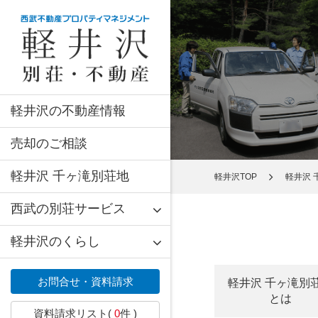
軽井沢の不動産情報
売却のご相談
軽井沢 千ヶ滝別荘地
軽井沢TOP
軽井沢 
西武の別荘サービス
軽井沢のくらし
お問合せ・資料請求
軽井沢 千ヶ滝別
とは
資料請求リスト(
0
件 )