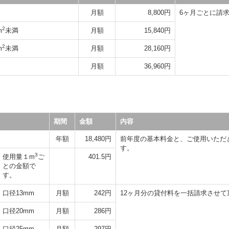
月額
8,800円
6ヶ月ごとに請
2
m
未満
月額
15,840円
2
m
未満
月額
28,160円
月額
36,960円
期間
金額
内容
年額
18,480円
前年度の基本料金と、ご使用いただ
す。
3
使用量１m
ご
401.5円
との金額で
す。
口径13mm
月額
242円
12ヶ月分の貸付料を一括請求させて
口径20mm
月額
286円
口径25mm
月額
297円