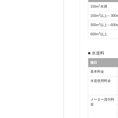
2
150m
未満
2
150m
以上～300
2
300m
以上～600
2
600m
以上
■ 水道料
種目
基本料金
水道使用料金
メーター貸付料
金