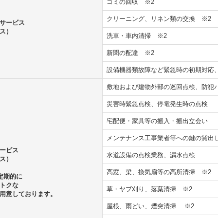
ゴミの回収
※2
クリーニング、リネン類の交換
※2
サービス
ス）
洗車・車内清掃
※2
新聞の配達
※2
設備機器類故障など緊急時の初期対
敷地および建物外部の巡回点検、防犯
災害時緊急点検、停電発生時の点検
宅配便・家具等の搬入・搬出立会い
メンテナンス工事業者等への鍵の貸出
ービス
水道設備の点検業務、漏水点検
ス）
高窓、梁、換気扇等の高所清掃
※2
定期的に
トクな
草・ヤブ刈り、落葉清掃
※2
用意しております。
屋根、雨どい、煙突清掃
※2