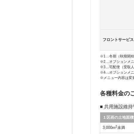
フロントサービス
※1…冬期（秋期開
※2…オプションメ
※3…宅配便（受取
※4…オプションメ
※メニュー内容は変
各種料金の
■ 共用施設維
１区画の土地面積
2
3,000m
未満