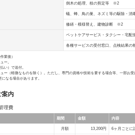
倒木の処理、枝の剪定等
※2
蟻、蜂、鳥の巣、ネズミ等の駆除・
修繕・模様替え、建物診断
※2
ペットケアサービス・タクシー・宅配
各種サービスの受付窓口、点検結果の
栓作業後）
ニュー。
人払い）で送付。
ニュー（軽微なものを除く）。ただし、専門の資格や技術を要する場合等、一部お受
更になる場合があります。
ご案内
持管理費
期間
金額
内容
月額
13,200円
6ヶ月ごとに