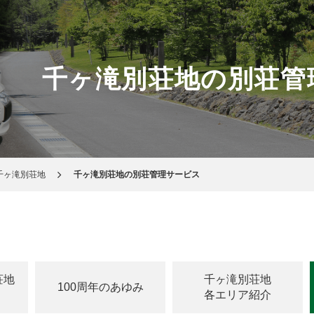
千ヶ滝別荘地の別荘管
千ヶ滝別荘地
千ヶ滝別荘地の別荘管理サービス
荘地
千ヶ滝別荘地
100周年のあゆみ
各エリア紹介