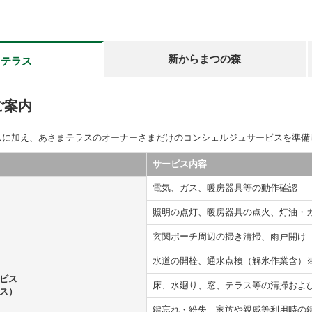
新からまつの森
まテラス
ご案内
スに加え、あさまテラスのオーナーさまだけのコンシェルジュサービスを準備
サービス内容
電気、ガス、暖房器具等の動作確認
照明の点灯、暖房器具の点火、灯油・
玄関ポーチ周辺の掃き清掃、雨戸開け
水道の開栓、通水点検（解氷作業含）
ビス
床、水廻り、窓、テラス等の清掃お
ス）
鍵忘れ・紛失、家族や親戚等利用時の