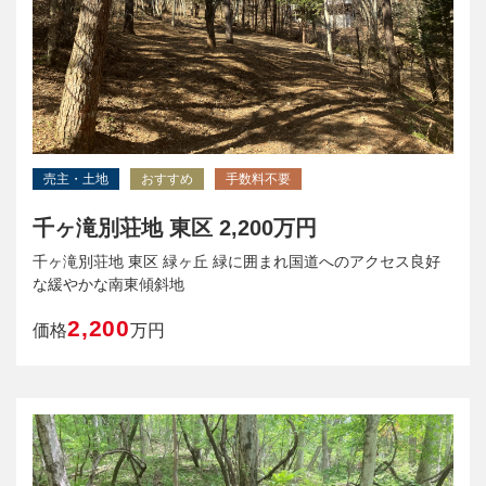
売主・土地
おすすめ
手数料不要
千ヶ滝別荘地 東区 2,200万円
千ヶ滝別荘地 東区 緑ヶ丘 緑に囲まれ国道へのアクセス良好
な緩やかな南東傾斜地
2,200
価格
万円