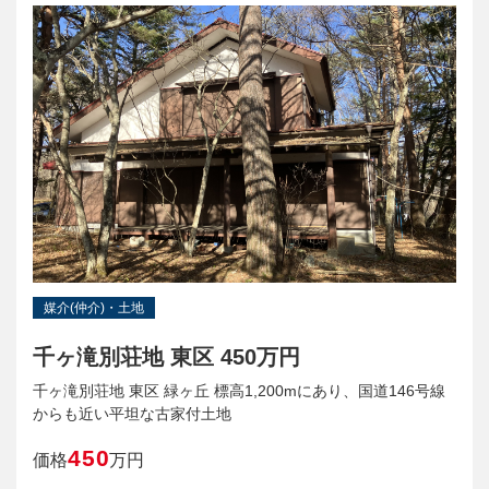
媒介(仲介)・土地
千ヶ滝別荘地 東区 450万円
千ヶ滝別荘地 東区 緑ヶ丘 標高1,200mにあり、国道146号線
からも近い平坦な古家付土地
450
価格
万円