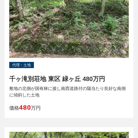
代理・土地
千ヶ滝別荘地 東区 緑ヶ丘 480万円
敷地の北側が国有林に接し南西道路付の陽当たり良好な南側
に傾斜した土地
480
価格
万円