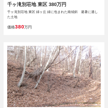
千ヶ滝別荘地 東区 380万円
千ヶ滝別荘地 東区 緑ヶ丘 緑に包まれた南傾斜 避暑に適し
た土地
380
価格
万円