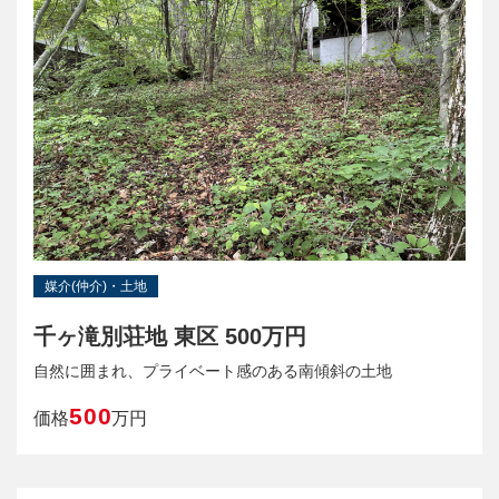
媒介(仲介)・土地
千ヶ滝別荘地 東区 500万円
自然に囲まれ、プライベート感のある南傾斜の土地
500
価格
万円