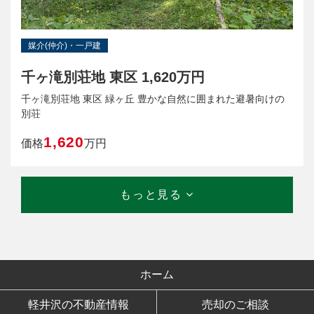
媒介(仲介)・一戸建
千ヶ滝別荘地 東区 1,620万円
千ヶ滝別荘地 東区 緑ヶ丘 豊かな自然に囲まれた避暑向けの
別荘
1,620
価格
万円
もっと見る
ホーム
軽井沢の不動産情報
売却のご相談