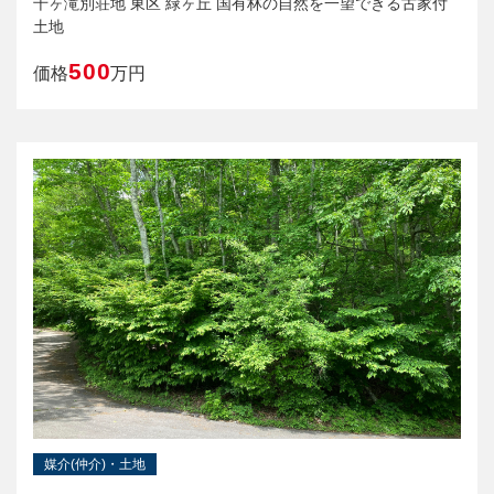
千ヶ滝別荘地 東区 緑ヶ丘 国有林の自然を一望できる古家付
土地
500
価格
万円
媒介(仲介)・土地