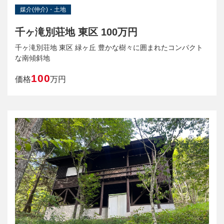
媒介(仲介)・土地
千ヶ滝別荘地 東区 100万円
千ヶ滝別荘地 東区 緑ヶ丘 豊かな樹々に囲まれたコンパクト
な南傾斜地
100
価格
万円