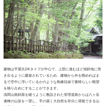
建物は平屋2LDKタイプが中心で、上部に進むほど傾斜地に突
き出るように建築されているため、建物から外を眺めればま
るで空中に浮いているかのような鳥瞰目線で素晴らしい眺望
を独り占めにすることができます。
浅間山南斜面を縫うように敷設された管理道路からは八ヶ岳
連峰の山並を一望し、手の届く大自然を存分に堪能できる山