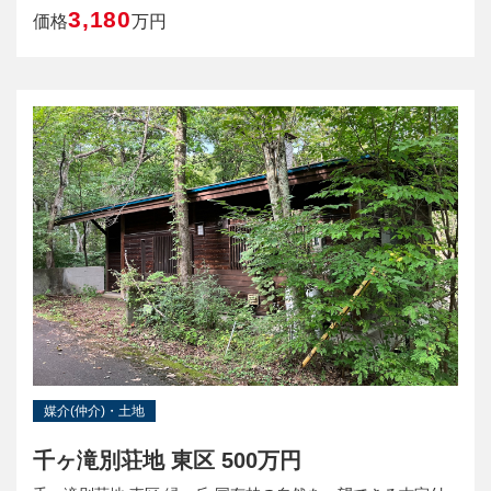
3,180
価格
万円
媒介(仲介)・土地
千ヶ滝別荘地 東区 500万円