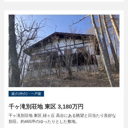
媒介(仲介)・一戸建
千ヶ滝別荘地 東区 3,180万円
千ヶ滝別荘地 東区 緑ヶ丘 高台にある眺望と日当たり良好な
別荘。約465坪のゆったりとした敷地。