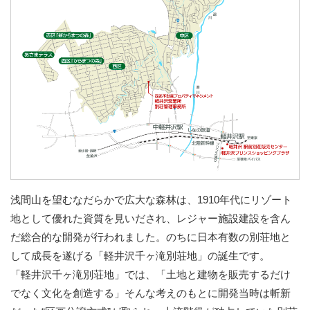
浅間山を望むなだらかで広大な森林は、1910年代にリゾート
地として優れた資質を見いだされ、レジャー施設建設を含ん
だ総合的な開発が行われました。のちに日本有数の別荘地と
して成長を遂げる「軽井沢千ヶ滝別荘地」の誕生です。
「軽井沢千ヶ滝別荘地」では、「土地と建物を販売するだけ
でなく文化を創造する」そんな考えのもとに開発当時は斬新