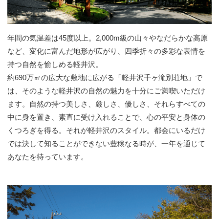
年間の気温差は45度以上。2,000m級の山々やなだらかな高原
など、変化に富んだ地形が広がり、四季折々の多彩な表情を
持つ自然を愉しめる軽井沢。
約690万㎡の広大な敷地に広がる「軽井沢千ヶ滝別荘地」で
は、そのような軽井沢の自然の魅力を十分にご満喫いただけ
ます。自然の持つ美しさ、厳しさ、優しさ、それらすべての
中に身を置き、素直に受け入れることで、心の平安と身体の
くつろぎを得る。それが軽井沢のスタイル。都会にいるだけ
では決して知ることができない豊穣なる時が、一年を通じて
あなたを待っています。