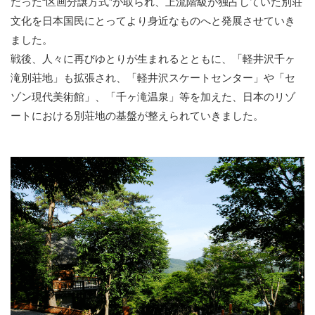
だった“区画分譲方式”が取られ、上流階級が独占していた別荘
文化を日本国民にとってより身近なものへと発展させていき
ました。
戦後、人々に再びゆとりが生まれるとともに、「軽井沢千ヶ
滝別荘地」も拡張され、「軽井沢スケートセンター」や「セ
ゾン現代美術館」、「千ヶ滝温泉」等を加えた、日本のリゾ
ートにおける別荘地の基盤が整えられていきました。