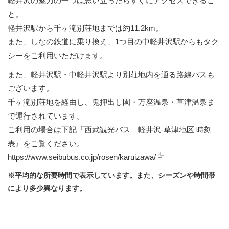
軽井沢の魅力の一つは思い立ったらすぐにアクセスできるこ
と。
軽井沢駅から千ヶ滝別荘地までは約11.2km。
また、しなの鉄道に乗り換え、1つ目の中軽井沢駅からもタク
シーをご利用いただけます。
また、軽井沢駅・中軽井沢駅より別荘地内を通る路線バスも
ございます。
千ヶ滝別荘地を経由し、鬼押出し園・万座温泉・草津温泉ま
で運行されています。
ご利用の場合は下記『西武観光バス 軽井沢-草津地区 時刻
表』をご覧ください。
https://www.seibubus.co.jp/rosen/karuizawa/
※平均的な所要時間で表示しています。また、シーズンや時間帯
により多少異なります。