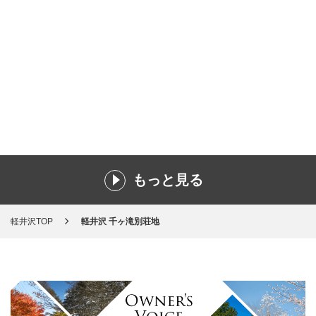
もっと見る
軽井沢TOP
軽井沢 千ヶ滝別荘地