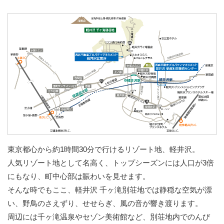
東京都心から約1時間30分で行けるリゾート地、軽井沢。
人気リゾート地として名高く、トップシーズンには人口が3倍
にもなり、町中心部は賑わいを見せます。
そんな時でもここ、軽井沢 千ヶ滝別荘地では静穏な空気が漂
い、野鳥のさえずり、せせらぎ、風の音が響き渡ります。
周辺には千ヶ滝温泉やセゾン美術館など、別荘地内でのんび