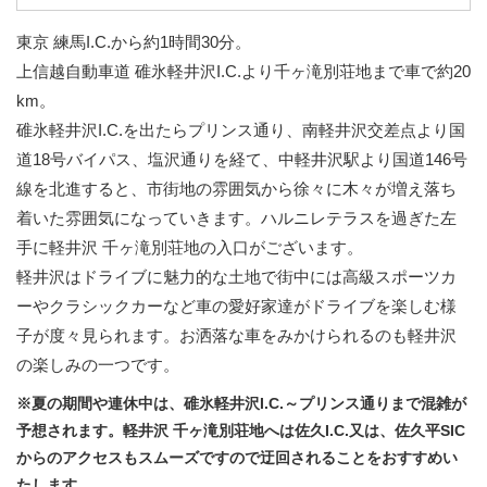
東京 練馬I.C.から約1時間30分。
上信越自動車道 碓氷軽井沢I.C.より千ヶ滝別荘地まで車で約20
km。
碓氷軽井沢I.C.を出たらプリンス通り、南軽井沢交差点より国
道18号バイパス、塩沢通りを経て、中軽井沢駅より国道146号
線を北進すると、市街地の雰囲気から徐々に木々が増え落ち
着いた雰囲気になっていきます。ハルニレテラスを過ぎた左
手に軽井沢 千ヶ滝別荘地の入口がございます。
軽井沢はドライブに魅力的な土地で街中には高級スポーツカ
ーやクラシックカーなど車の愛好家達がドライブを楽しむ様
子が度々見られます。お洒落な車をみかけられるのも軽井沢
の楽しみの一つです。
※夏の期間や連休中は、碓氷軽井沢I.C.～プリンス通りまで混雑が
予想されます。軽井沢 千ヶ滝別荘地へは佐久I.C.又は、佐久平SIC
からのアクセスもスムーズですので迂回されることをおすすめい
たします。