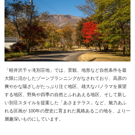
「軽井沢千ヶ滝別荘地」では、景観、地形など自然条件を最
大限に活かしたゾーンプランニングがなされており、高原の
爽やかな陽ざしがたっぷり注ぐ地区、雄大なパノラマを展望
する地区、野鳥や四季の自然とふれあえる地区、そして新し
い別荘スタイルを提案した「あさまテラス」など、魅力あふ
れる区画が 100年の歴史に育まれた風格あるこの地を、より一
層趣深いものにしています。