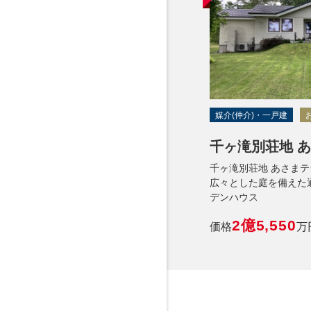
媒介(仲介)・一戸建
千ヶ滝別荘地 
千ヶ滝別荘地 あさまテ
広々とした庭を備えた
デンハウス
2億5,550
価格
万