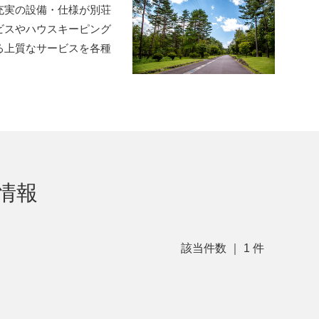
充実の設備・仕様が別荘
ビスやハウスキーピング
る上質なサービスを各種
情報
該当件数 ｜
1
件