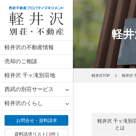
軽井
軽井沢の不動産情報
売却のご相談
軽井沢 千ヶ滝別荘地
軽井沢TOP
軽井沢 
西武の別荘サービス
軽井沢のくらし
お問合せ・資料請求
軽井沢 千ヶ滝別
とは
資料請求リスト(
0
件 )