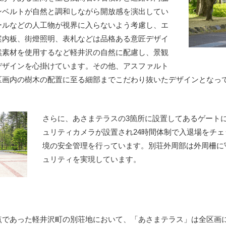
ンベルトが自然と調和しながら開放感を演出してい
ールなどの人工物が視界に入らないよう考慮し、エ
案内板、街燈照明、表札などは品格ある意匠デザイ
然素材を使用するなど軽井沢の自然に配慮し、景観
デザインを心掛けています。その他、アスファルト
区画内の樹木の配置に至る細部までこだわり抜いたデザインとなっ
さらに、あさまテラスの3箇所に設置してあるゲート
ュリティカメラが設置され24時間体制で入退場をチ
境の安全管理を行っています。別荘外周部は外周柵に
ュリティを実現しています。
点であった軽井沢町の別荘地において、「あさまテラス」は全区画