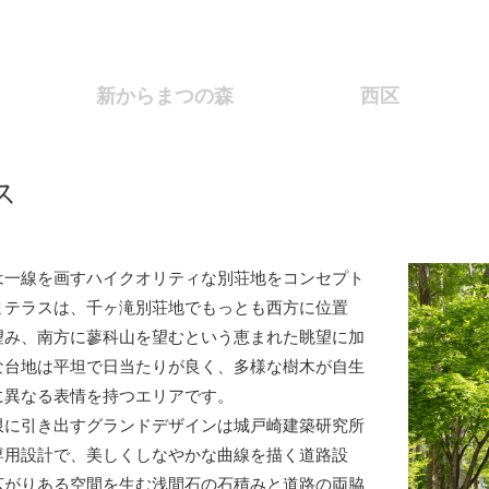
新からまつの森
西区
ス
は一線を画すハイクオリティな別荘地をコンセプト
まテラスは、千ヶ滝別荘地でもっとも西方に位置
望み、南方に蓼科山を望むという恵まれた眺望に加
な台地は平坦で日当たりが良く、多様な樹木が自生
に異なる表情を持つエリアです。
限に引き出すグランドデザインは城戸崎建築研究所
専用設計で、美しくしなやかな曲線を描く道路設
広がりある空間を生む浅間石の石積みと道路の両脇