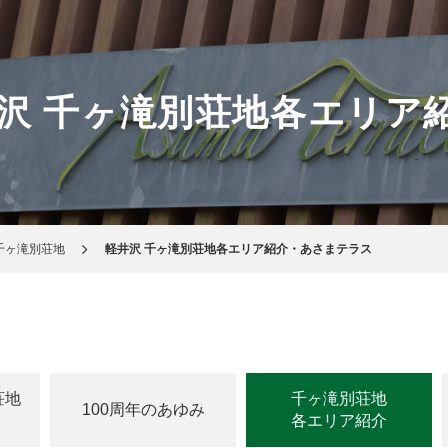
沢 千ヶ滝別荘地各エリア
千ヶ滝別荘地
軽井沢 千ヶ滝別荘地各エリア紹介・あさまテラス
荘地
千ヶ滝別荘地
100周年のあゆみ
各エリア紹介