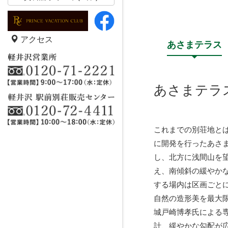
アクセス
あさまテラス
あさまテラ
これまでの別荘地と
に開発を行ったあさ
し、北方に浅間山を
え、南傾斜の緩やか
する場内は区画ごと
自然の造形美を最大
城戸崎博孝氏による
計、緩やかな勾配が