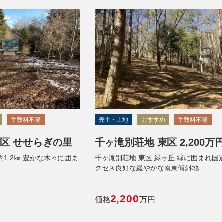
手数料不要
売主・土地
おすすめ
手数料不要
区 せせらぎの里
千ヶ滝別荘地 東区 2,200万
1.2㎞ 豊かな木々に囲ま
千ヶ滝別荘地 東区 緑ヶ丘 緑に囲まれ国
クセス良好な緩やかな南東傾斜地
2,200
価格
万円