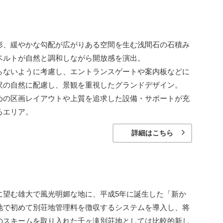
形、緩やかな勾配が広がりある空間を生む浅間石の石積み
ベルトが自然と調和しながら開放感を演出。
らないように考慮し、エントランスゲートや案内板などに
沢の自然に配慮し、景観を重視したグランドデザイン。
めの区画レイアウトや上質を追求した設備・サポートが充
るエリア。
詳細はこちら
に望む雄大で風光明媚な地に、平成5年に誕生した「新か
地で初めて別荘地管理料を徴収するシステムを導入し、将
のスキームを取り入れた千ヶ滝別荘地としては比較的新し