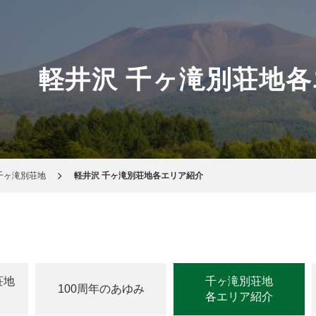
軽井沢 千ヶ滝別荘地
千ヶ滝別荘地
軽井沢 千ヶ滝別荘地各エリア紹介
荘地
千ヶ滝別荘地
100周年のあゆみ
各エリア紹介