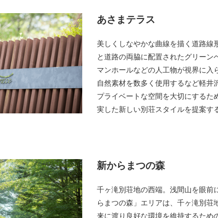
あさまテラス
美しくしなやかな曲線を描く道路線
と道路の両脇に配置されたグリーン
マンホールなどの人工物が視界に入
自然素材を数多く使用するなど軽井
プライベートな空間を大切にするた
実した新しい別荘スタイルを提案す
新からまつの森
千ヶ滝別荘地の西端。浅間山を眼前
らまつの森」エリアは、千ヶ滝別荘
来に渡り良好な環境を維持するため