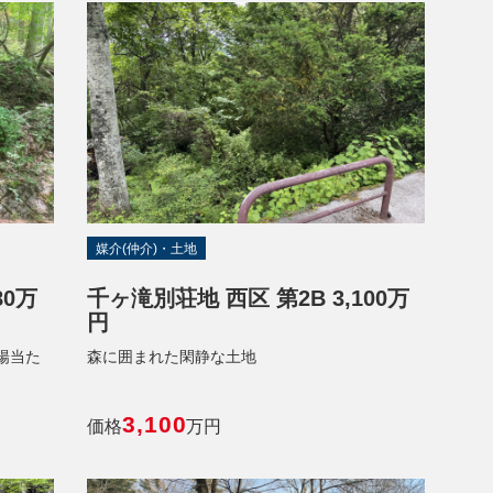
媒介(仲介)・土地
80万
千ヶ滝別荘地 西区 第2B 3,100万
円
陽当た
森に囲まれた閑静な土地
3,100
価格
万円