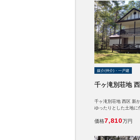
媒介(仲介)・一戸建
千ヶ滝別荘地 西区
千ヶ滝別荘地 西区 新
ゆったりとした土地に佇
7,810
価格
万円