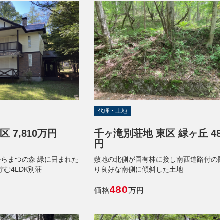
代理・土地
 7,810万円
千ヶ滝別荘地 東区 緑ヶ丘 4
円
からまつの森 緑に囲まれた
敷地の北側が国有林に接し南西道路付の
む4LDK別荘
り良好な南側に傾斜した土地
480
価格
万円