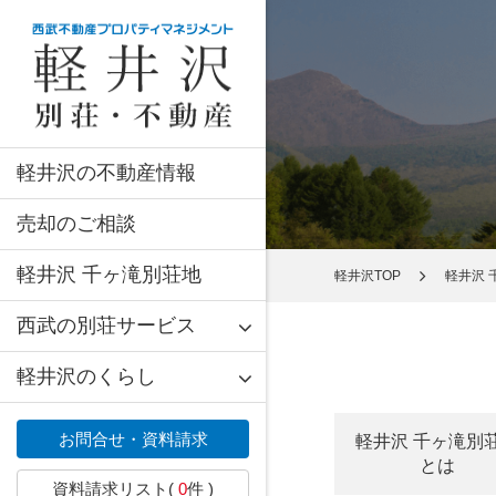
軽井沢の不動産情報
売却のご相談
軽井沢 千ヶ滝別荘地
軽井沢TOP
軽井沢 
西武の別荘サービス
軽井沢のくらし
お問合せ・資料請求
軽井沢 千ヶ滝別
とは
資料請求リスト(
0
件 )