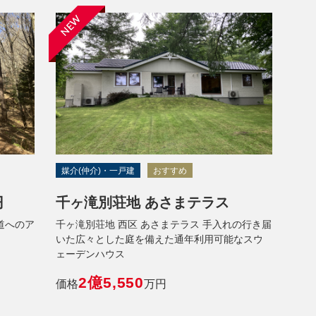
NEW
媒介(仲介)・一戸建
おすすめ
円
千ヶ滝別荘地 あさまテラス
道へのア
千ヶ滝別荘地 西区 あさまテラス 手入れの行き届
いた広々とした庭を備えた通年利用可能なスウ
ェーデンハウス
2億5,550
価格
万円