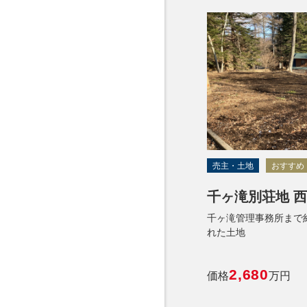
売主・土地
おすすめ
千ヶ滝別荘地 西
千ヶ滝管理事務所まで約
れた土地
2,680
価格
万円