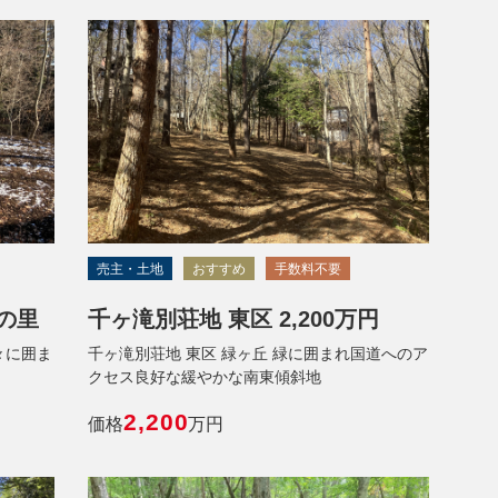
売主・土地
おすすめ
手数料不要
の里
千ヶ滝別荘地 東区 2,200万円
々に囲ま
千ヶ滝別荘地 東区 緑ヶ丘 緑に囲まれ国道へのア
クセス良好な緩やかな南東傾斜地
2,200
価格
万円