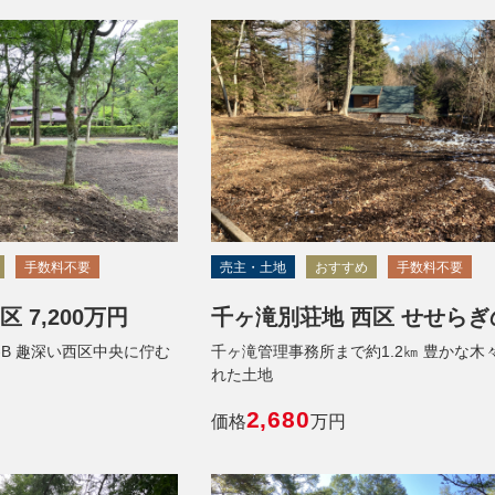
手数料不要
売主・土地
おすすめ
手数料不要
 7,200万円
千ヶ滝別荘地 西区 せせらぎ
‐B 趣深い西区中央に佇む
千ヶ滝管理事務所まで約1.2㎞ 豊かな木
れた土地
2,680
価格
万円