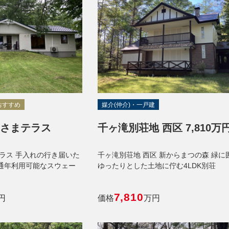
おすすめ
媒介(仲介)・一戸建
あさまテラス
千ヶ滝別荘地 西区 7,810万
ラス 手入れの行き届いた
千ヶ滝別荘地 西区 新からまつの森 緑に
通年利用可能なスウェー
ゆったりとした土地に佇む4LDK別荘
7,810
円
価格
万円