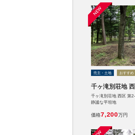
NEW
売主・土地
おすすめ
千ヶ滝別荘地 西区
千ヶ滝別荘地 西区 第2
静謐な平坦地
7,200
価格
万円