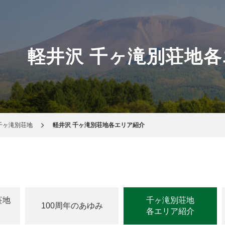
軽井沢 千ヶ滝別荘地
千ヶ滝別荘地
軽井沢 千ヶ滝別荘地各エリア紹介
荘地
千ヶ滝別荘地
100周年のあゆみ
各エリア紹介