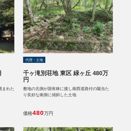
代理・土地
円
千ヶ滝別荘地 東区 緑ヶ丘 480万
円
囲まれた
敷地の北側が国有林に接し南西道路付の陽当た
り良好な南側に傾斜した土地
480
価格
万円