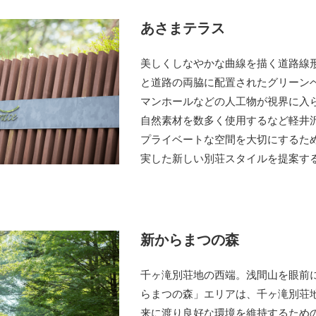
あさまテラス
美しくしなやかな曲線を描く道路線
と道路の両脇に配置されたグリーン
マンホールなどの人工物が視界に入
自然素材を数多く使用するなど軽井
プライベートな空間を大切にするた
実した新しい別荘スタイルを提案す
新からまつの森
千ヶ滝別荘地の西端。浅間山を眼前
らまつの森」エリアは、千ヶ滝別荘
来に渡り良好な環境を維持するため