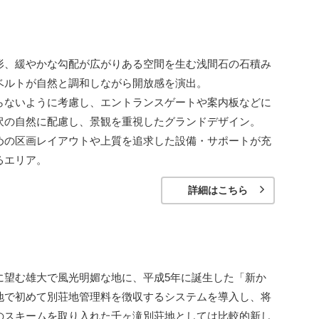
形、緩やかな勾配が広がりある空間を生む浅間石の石積み
ベルトが自然と調和しながら開放感を演出。
らないように考慮し、エントランスゲートや案内板などに
沢の自然に配慮し、景観を重視したグランドデザイン。
めの区画レイアウトや上質を追求した設備・サポートが充
るエリア。
詳細はこちら
に望む雄大で風光明媚な地に、平成5年に誕生した「新か
地で初めて別荘地管理料を徴収するシステムを導入し、将
のスキームを取り入れた千ヶ滝別荘地としては比較的新し