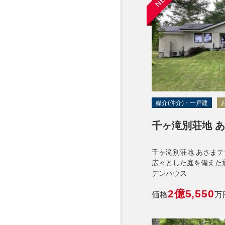
NEW
媒介(仲介)・一戸建
千ヶ滝別荘地 
千ヶ滝別荘地 あさまテ
広々とした庭を備えた
デンハウス
2億5,550
価格
万