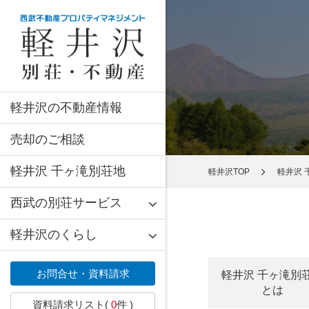
軽井沢の不動産情報
売却のご相談
軽井沢 千ヶ滝別荘地
軽井沢TOP
軽井沢 
西武の別荘サービス
軽井沢のくらし
お問合せ・資料請求
軽井沢 千ヶ滝別
とは
資料請求リスト(
0
件 )