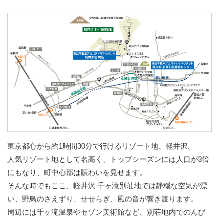
東京都心から約1時間30分で行けるリゾート地、軽井沢。
人気リゾート地として名高く、トップシーズンには人口が3倍
にもなり、町中心部は賑わいを見せます。
そんな時でもここ、軽井沢 千ヶ滝別荘地では静穏な空気が漂
い、野鳥のさえずり、せせらぎ、風の音が響き渡ります。
周辺には千ヶ滝温泉やセゾン美術館など、別荘地内でのんび