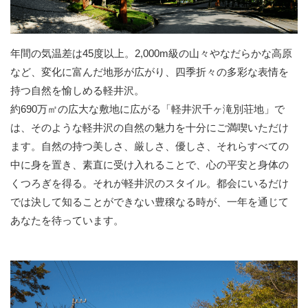
年間の気温差は45度以上。2,000m級の山々やなだらかな高原
など、変化に富んだ地形が広がり、四季折々の多彩な表情を
持つ自然を愉しめる軽井沢。
約690万㎡の広大な敷地に広がる「軽井沢千ヶ滝別荘地」で
は、そのような軽井沢の自然の魅力を十分にご満喫いただけ
ます。自然の持つ美しさ、厳しさ、優しさ、それらすべての
中に身を置き、素直に受け入れることで、心の平安と身体の
くつろぎを得る。それが軽井沢のスタイル。都会にいるだけ
では決して知ることができない豊穣なる時が、一年を通じて
あなたを待っています。