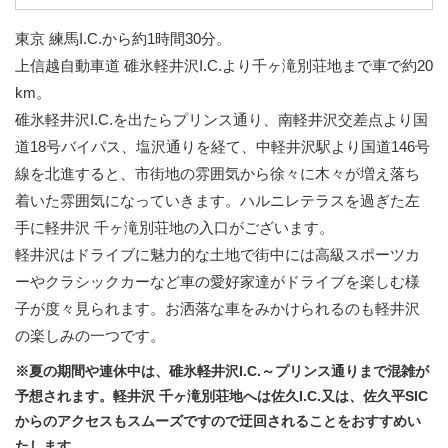
東京 練馬I.C.から約1時間30分。
上信越自動車道 碓氷軽井沢I.C.より千ヶ滝別荘地まで車で約20
km。
碓氷軽井沢I.C.を出たらプリンス通り、南軽井沢交差点より国
道18号バイパス、塩沢通りを経て、中軽井沢駅より国道146号
線を北進すると、市街地の雰囲気から徐々に木々が増え落ち
着いた雰囲気になっていきます。ハルニレテラスを過ぎた左
手に軽井沢 千ヶ滝別荘地の入口がございます。
軽井沢はドライブに魅力的な土地で街中には高級スポーツカ
ーやクラシックカーなど車の愛好家達がドライブを楽しむ様
子が度々見られます。お洒落な車をみかけられるのも軽井沢
の楽しみの一つです。
※夏の期間や連休中は、碓氷軽井沢I.C.～プリンス通りまで混雑が
予想されます。軽井沢 千ヶ滝別荘地へは佐久I.C.又は、佐久平SIC
からのアクセスもスムーズですので迂回されることをおすすめい
たします。