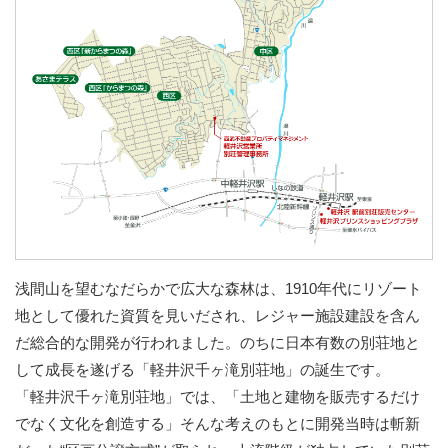
浅間山を望むなだらかで広大な森林は、1910年代にリゾート
地として優れた資質を見いだされ、レジャー施設建設を含ん
だ総合的な開発が行われました。のちに日本有数の別荘地と
して成長を遂げる「軽井沢千ヶ滝別荘地」の誕生です。
「軽井沢千ヶ滝別荘地」では、「土地と建物を販売するだけ
でなく文化を創造する」そんな考えのもとに開発当時は斬新