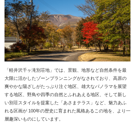
「軽井沢千ヶ滝別荘地」では、景観、地形など自然条件を最
大限に活かしたゾーンプランニングがなされており、高原の
爽やかな陽ざしがたっぷり注ぐ地区、雄大なパノラマを展望
する地区、野鳥や四季の自然とふれあえる地区、そして新し
い別荘スタイルを提案した「あさまテラス」など、魅力あふ
れる区画が 100年の歴史に育まれた風格あるこの地を、より一
層趣深いものにしています。