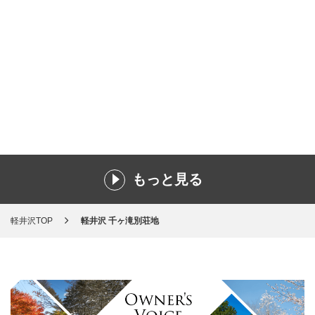
もっと見る
軽井沢TOP
軽井沢 千ヶ滝別荘地