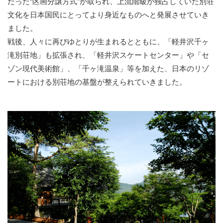
だった“区画分譲方式”が取られ、上流階級が独占していた別荘
文化を日本国民にとってより身近なものへと発展させていき
ました。
戦後、人々に再びゆとりが生まれるとともに、「軽井沢千ヶ
滝別荘地」も拡張され、「軽井沢スケートセンター」や「セ
ゾン現代美術館」、「千ヶ滝温泉」等を加えた、日本のリゾ
ートにおける別荘地の基盤が整えられていきました。