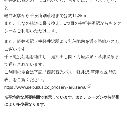
軽井沢の魅力の一つは思い立ったらすぐにアクセスできるこ
と。
軽井沢駅から千ヶ滝別荘地までは約11.2km。
また、しなの鉄道に乗り換え、1つ目の中軽井沢駅からもタク
シーをご利用いただけます。
また、軽井沢駅・中軽井沢駅より別荘地内を通る路線バスも
ございます。
千ヶ滝別荘地を経由し、鬼押出し園・万座温泉・草津温泉ま
で運行されています。
ご利用の場合は下記『西武観光バス 軽井沢-草津地区 時刻
表』をご覧ください。
https://www.seibubus.co.jp/rosen/karuizawa/
※平均的な所要時間で表示しています。また、シーズンや時間帯
により多少異なります。