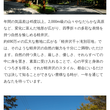
年間の気温差は45度以上。2,000m級の山々やなだらかな高原
など、変化に富んだ地形が広がり、四季折々の多彩な表情を
持つ自然を愉しめる軽井沢。
約690万㎡の広大な敷地に広がる「軽井沢千ヶ滝別荘地」で
は、そのような軽井沢の自然の魅力を十分にご満喫いただけ
ます。自然の持つ美しさ、厳しさ、優しさ、それらすべての
中に身を置き、素直に受け入れることで、心の平安と身体の
くつろぎを得る。それが軽井沢のスタイル。都会にいるだけ
では決して知ることができない豊穣なる時が、一年を通じて
あなたを待っています。