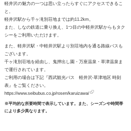
軽井沢の魅力の一つは思い立ったらすぐにアクセスできるこ
と。
軽井沢駅から千ヶ滝別荘地までは約11.2km。
また、しなの鉄道に乗り換え、1つ目の中軽井沢駅からもタク
シーをご利用いただけます。
また、軽井沢駅・中軽井沢駅より別荘地内を通る路線バスも
ございます。
千ヶ滝別荘地を経由し、鬼押出し園・万座温泉・草津温泉ま
で運行されています。
ご利用の場合は下記『西武観光バス 軽井沢-草津地区 時刻
表』をご覧ください。
https://www.seibubus.co.jp/rosen/karuizawa/
※平均的な所要時間で表示しています。また、シーズンや時間帯
により多少異なります。