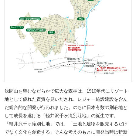
浅間山を望むなだらかで広大な森林は、1910年代にリゾート
地として優れた資質を見いだされ、レジャー施設建設を含ん
だ総合的な開発が行われました。のちに日本有数の別荘地と
して成長を遂げる「軽井沢千ヶ滝別荘地」の誕生です。
「軽井沢千ヶ滝別荘地」では、「土地と建物を販売するだけ
でなく文化を創造する」そんな考えのもとに開発当時は斬新