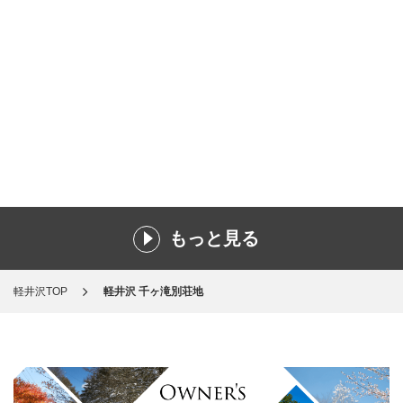
もっと見る
軽井沢TOP
軽井沢 千ヶ滝別荘地