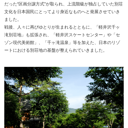
だった“区画分譲方式”が取られ、上流階級が独占していた別荘
文化を日本国民にとってより身近なものへと発展させていき
ました。
戦後、人々に再びゆとりが生まれるとともに、「軽井沢千ヶ
滝別荘地」も拡張され、「軽井沢スケートセンター」や「セ
ゾン現代美術館」、「千ヶ滝温泉」等を加えた、日本のリゾ
ートにおける別荘地の基盤が整えられていきました。