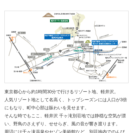
東京都心から約1時間30分で行けるリゾート地、軽井沢。
人気リゾート地として名高く、トップシーズンには人口が3倍
にもなり、町中心部は賑わいを見せます。
そんな時でもここ、軽井沢 千ヶ滝別荘地では静穏な空気が漂
い、野鳥のさえずり、せせらぎ、風の音が響き渡ります。
周辺には千ヶ滝温泉やセゾン美術館など、別荘地内でのんび