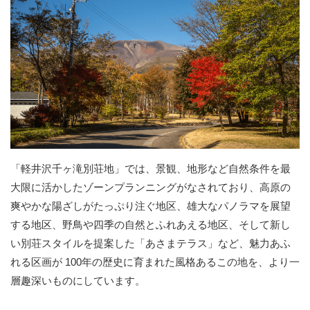
「軽井沢千ヶ滝別荘地」では、景観、地形など自然条件を最
大限に活かしたゾーンプランニングがなされており、高原の
爽やかな陽ざしがたっぷり注ぐ地区、雄大なパノラマを展望
する地区、野鳥や四季の自然とふれあえる地区、そして新し
い別荘スタイルを提案した「あさまテラス」など、魅力あふ
れる区画が 100年の歴史に育まれた風格あるこの地を、より一
層趣深いものにしています。