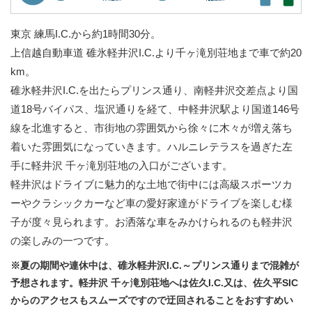
東京 練馬I.C.から約1時間30分。
上信越自動車道 碓氷軽井沢I.C.より千ヶ滝別荘地まで車で約20
km。
碓氷軽井沢I.C.を出たらプリンス通り、南軽井沢交差点より国
道18号バイパス、塩沢通りを経て、中軽井沢駅より国道146号
線を北進すると、市街地の雰囲気から徐々に木々が増え落ち
着いた雰囲気になっていきます。ハルニレテラスを過ぎた左
手に軽井沢 千ヶ滝別荘地の入口がございます。
軽井沢はドライブに魅力的な土地で街中には高級スポーツカ
ーやクラシックカーなど車の愛好家達がドライブを楽しむ様
子が度々見られます。お洒落な車をみかけられるのも軽井沢
の楽しみの一つです。
※夏の期間や連休中は、碓氷軽井沢I.C.～プリンス通りまで混雑が
予想されます。軽井沢 千ヶ滝別荘地へは佐久I.C.又は、佐久平SIC
からのアクセスもスムーズですので迂回されることをおすすめい