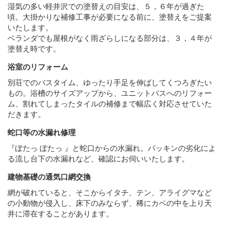
湿気の多い軽井沢での塗替えの目安は、５，６年が過ぎた
頃。大掛かりな補修工事が必要になる前に、塗替えをご提案
いたします。
ベランダでも屋根がなく雨ざらしになる部分は、３，４年が
塗替え時です。
浴室のリフォーム
別荘でのバスタイム、ゆったり手足を伸ばしてくつろぎたい
もの。浴槽のサイズアップから、ユニットバスへのリフォー
ム、割れてしまったタイルの補修まで幅広く対応させていた
だきます。
蛇口等の水漏れ修理
『ぽたっ ぽたっ 』と蛇口からの水漏れ。パッキンの劣化によ
る流し台下の水漏れなど、確認にお伺いいたします。
建物基礎の通気口網交換
網が破れていると、そこからイタチ、テン、アライグマなど
の小動物が侵入し、床下のみならず、稀にカベの中を上り天
井に滞在することがあります。