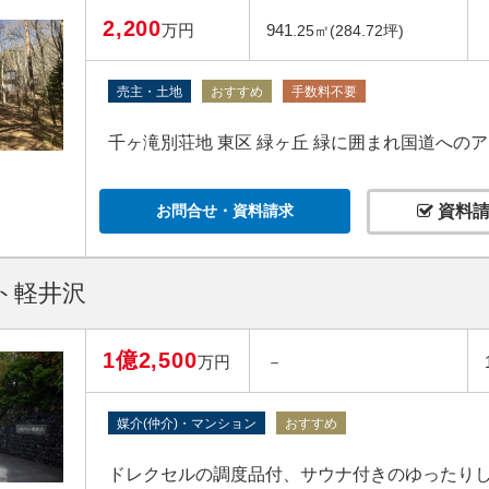
2,200
万円
941
.25㎡(284.72坪)
売主・土地
おすすめ
手数料不要
千ヶ滝別荘地 東区 緑ヶ丘 緑に囲まれ国道への
お問合せ・資料請求
資料請
ト軽井沢
1億2,500
万円
－
媒介(仲介)・マンション
おすすめ
ドレクセルの調度品付、サウナ付きのゆったり