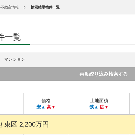
の不動産情報
検索結果物件一覧
件一覧
マンション
再度絞り込み検索する
価格
土地面積
安▲
高▼
狭▲
広▼
東区 2,200万円