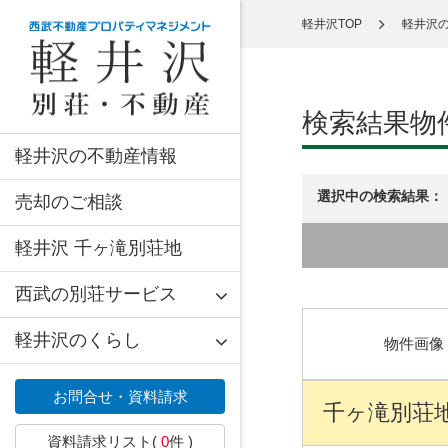
軽井沢TOP
軽井沢
検索結果物
軽井沢の不動産情報
選択中の検索結果：
売却のご相談
軽井沢 千ヶ滝別荘地
西武の別荘サービス
軽井沢のくらし
物件画像
お問合せ・資料請求
千ヶ滝別荘地 
資料請求リスト(
0
件 )