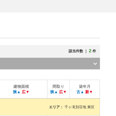
2
該当件数 ｜
件
建物面積
間取り
築年月
狭▲
広▼
狭▲
広▼
古▲
新▼
エリア：
千ヶ滝別荘地 東区