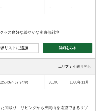
－
－
－
アクセス良好な緩やかな南東傾斜地
求リストに追加
詳細をみる
エリア：
中軽井沢北
125
3LDK
1989年11月
.43㎡(37.94坪)
した間取り リビングから浅間山を遠望できるリゾ