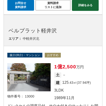
お問合せ
資料請求
詳細をみる
資料請求
リストに追加
ベルプラット軽井沢
エリア：
中軽井沢北
媒介(仲介)・マンション
おすすめ
1億2,500
万円
－
土
125
建
.43㎡(37.94坪)
3LDK
物件番号：
13000
1989年11月
ドレクセルの調度品付、サウナ付きのゆったりした間