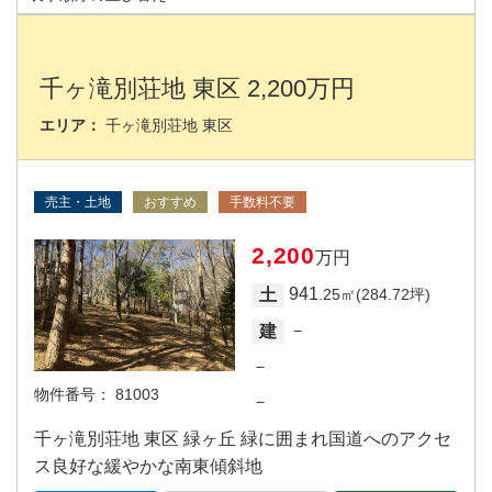
千ヶ滝別荘地 東区 2,200万円
エリア：
千ヶ滝別荘地 東区
売主・土地
おすすめ
手数料不要
2,200
万円
941
土
.25㎡(284.72坪)
－
建
－
物件番号：
81003
－
千ヶ滝別荘地 東区 緑ヶ丘 緑に囲まれ国道へのアクセ
ス良好な緩やかな南東傾斜地